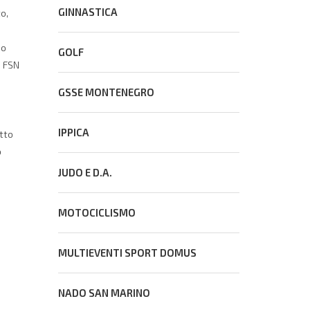
GINNASTICA
o,
mo
GOLF
a FSN
GSSE MONTENEGRO
IPPICA
tto
o
JUDO E D.A.
MOTOCICLISMO
MULTIEVENTI SPORT DOMUS
NADO SAN MARINO