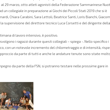
2 al 29 marzo, otto atleti agonisti della Federazione Sammarinese Nuot
un collegiale in preparazione ai Giochi dei Piccoli Stati 2019 che si è
nardi, Chiara Carabini, Sara Lettoli, Beatrice Santi, Loris Bianchi, Giaco
la supervisione del direttore tecnico Luca Corsetti e del dirigente dell
ttimana di lavoro intensivo, è positivo.
lgono i ragazzi durante questi collegiali – spiega -. Nello specifico i
co, con un notevole incremento del chilometraggio e di intensità, rispe
’approccio da parte di tutti e anche le andature tenute sono state molt
 impegno da parte della FSN, si potranno testare nelle prossime gare in