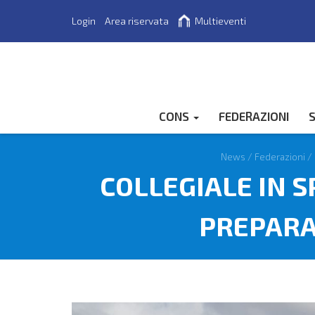
Login
Area riservata
Multieventi
Cerca
CONS
FEDERAZIONI
S
News
/
Federazioni
/
COLLEGIALE IN S
PREPARAZ