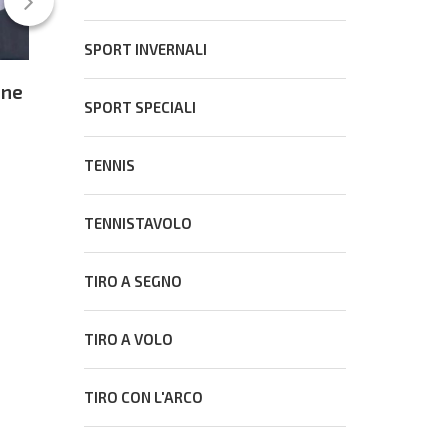
SPORT INVERNALI
ine
Andorra 2025: i nuotatori biancazzurri
SPORT SPECIALI
hanno affinato la preparazione al Trofeo
Internazionale di Graz
7 Aprile 2025
TENNIS
TENNISTAVOLO
TIRO A SEGNO
TIRO A VOLO
TIRO CON L'ARCO