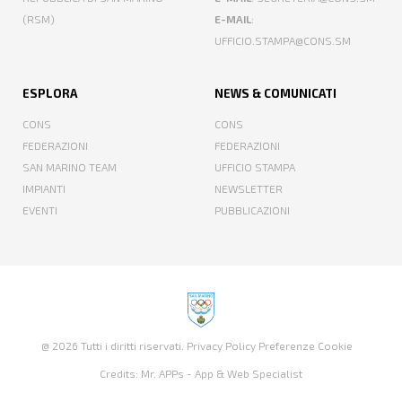
(RSM)
E-MAIL
:
UFFICIO.STAMPA@CONS.SM
ESPLORA
NEWS & COMUNICATI
CONS
CONS
FEDERAZIONI
FEDERAZIONI
SAN MARINO TEAM
UFFICIO STAMPA
IMPIANTI
NEWSLETTER
EVENTI
PUBBLICAZIONI
@ 2026 Tutti i diritti riservati.
Privacy Policy
Preferenze Cookie
Credits:
Mr. APPs - App & Web Specialist