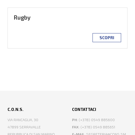
Rugby
SCOPRI
C.O.N.S.
CONTATTACI
VIA RANCAGLIA, 30
PH
: (+378) 0549 885600
47899 SERRAVALLE
FAX
: (+378) 0549 885651
REPUBBLICA DI SAN MARINO
E-MAIL
: SEGRETERIA@CONS.SM