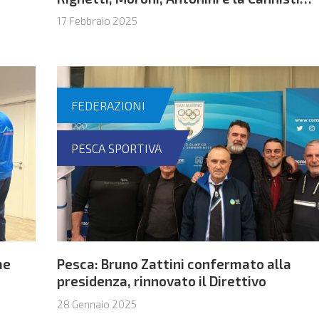
Dogana protagonisti al lago di Faetano
17 Febbraio 2025
FEDERAZIONI
PESCA SPORTIVA
me
Pesca: Bruno Zattini confermato alla
presidenza, rinnovato il Direttivo
28 Gennaio 2025