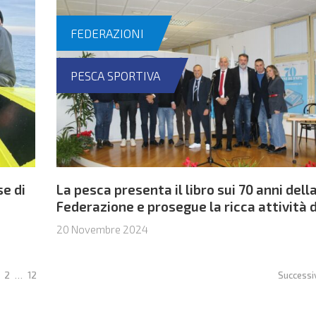
FEDERAZIONI
PESCA SPORTIVA
e di
La pesca presenta il libro sui 70 anni dell
Federazione e prosegue la ricca attività 
campionati
20 Novembre 2024
2
…
12
Successi