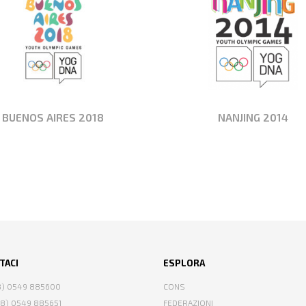
BUENOS AIRES 2018
NANJING 2014
TACI
ESPLORA
78) 0549 885600
CONS
78) 0549 885651
FEDERAZIONI