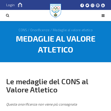
Login
Cerca
CERCA
CONS
/
Onorificenze
/
Medaglie al valore atletico
MEDAGLIE AL VALORE
ATLETICO
Le medaglie del CONS al
Valore Atletico
Questa onorificenza non viene più consegnata