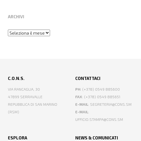
ARCHIVI
Archivi
C.O.N.S.
CONTATTACI
VIA RANCAGLIA, 30
PH
: (+378) 0549 885600
47899 SERRAVALLE
FAX
: (+378) 0549 885651
REPUBBLICA DI SAN MARINO
E-MAIL
: SEGRETERIA@CONS.SM
(RSM)
E-MAIL
:
UFFICIO.STAMPA@CONS.SM
ESPLORA
NEWS & COMUNICATI