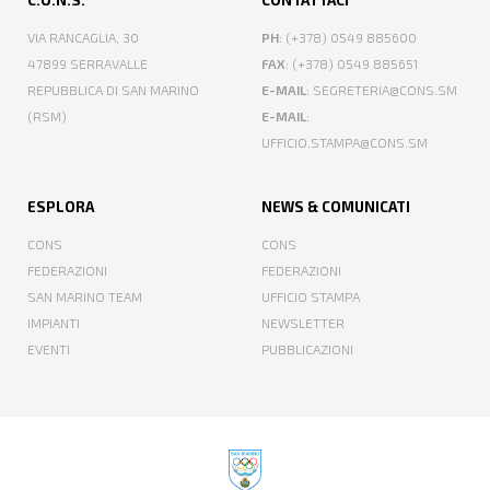
VIA RANCAGLIA, 30
PH
: (+378) 0549 885600
47899 SERRAVALLE
FAX
: (+378) 0549 885651
REPUBBLICA DI SAN MARINO
E-MAIL
: SEGRETERIA@CONS.SM
(RSM)
E-MAIL
:
UFFICIO.STAMPA@CONS.SM
ESPLORA
NEWS & COMUNICATI
CONS
CONS
FEDERAZIONI
FEDERAZIONI
SAN MARINO TEAM
UFFICIO STAMPA
IMPIANTI
NEWSLETTER
EVENTI
PUBBLICAZIONI