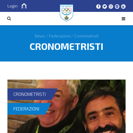
Login
Cerca
CERCA
News
/
Federazioni
/
Cronometristi
CRONOMETRISTI
CRONOMETRISTI
FEDERAZIONI