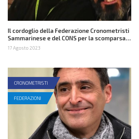
Il cordoglio della Federazione Cronometristi
Sammarinese e del CONS per la scomparsa
di Enrico Bruschi
17 Agosto 2023
CRONOMETRISTI
FEDERAZIONI