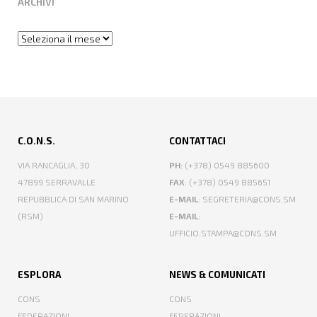
ARCHIVI
Archivi
C.O.N.S.
CONTATTACI
VIA RANCAGLIA, 30
PH
: (+378) 0549 885600
47899 SERRAVALLE
FAX
: (+378) 0549 885651
REPUBBLICA DI SAN MARINO
E-MAIL
: SEGRETERIA@CONS.SM
(RSM)
E-MAIL
:
UFFICIO.STAMPA@CONS.SM
ESPLORA
NEWS & COMUNICATI
CONS
CONS
FEDERAZIONI
FEDERAZIONI