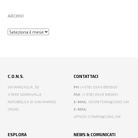
ARCHIVI
Archivi
C.O.N.S.
CONTATTACI
VIA RANCAGLIA, 30
PH
: (+378) 0549 885600
47899 SERRAVALLE
FAX
: (+378) 0549 885651
REPUBBLICA DI SAN MARINO
E-MAIL
: SEGRETERIA@CONS.SM
(RSM)
E-MAIL
:
UFFICIO.STAMPA@CONS.SM
ESPLORA
NEWS & COMUNICATI