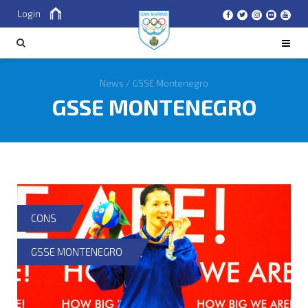
Login
Cerca
CERCA
News
/
GSSE Montenegro
GSSE MONTENEGRO
CONS
GSSE MONTENEGRO