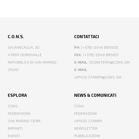
C.O.N.S.
CONTATTACI
VIA RANCAGLIA, 30
PH
: (+378) 0549 885600
47899 SERRAVALLE
FAX
: (+378) 0549 885651
REPUBBLICA DI SAN MARINO
E-MAIL
: SEGRETERIA@CONS.SM
(RSM)
E-MAIL
:
UFFICIO.STAMPA@CONS.SM
ESPLORA
NEWS & COMUNICATI
CONS
CONS
FEDERAZIONI
FEDERAZIONI
SAN MARINO TEAM
UFFICIO STAMPA
IMPIANTI
NEWSLETTER
EVENTI
PUBBLICAZIONI