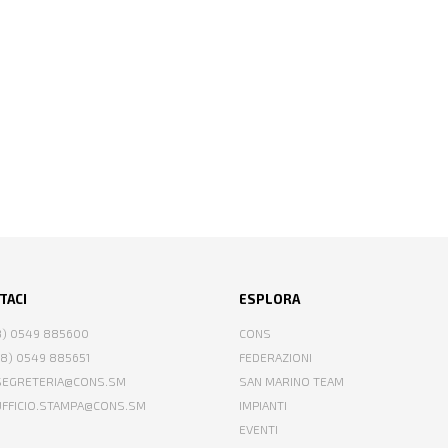
TACI
ESPLORA
78) 0549 885600
CONS
78) 0549 885651
FEDERAZIONI
 SEGRETERIA@CONS.SM
SAN MARINO TEAM
 UFFICIO.STAMPA@CONS.SM
IMPIANTI
EVENTI