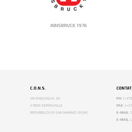
INNSBRUCK 1976
C.O.N.S.
CONTAT
VIA RANCAGLIA, 30
PH
: (+3
47899 SERRAVALLE
FAX
: (+3
REPUBBLICA DI SAN MARINO (RSM)
E-MAIL
:
E-MAIL
: