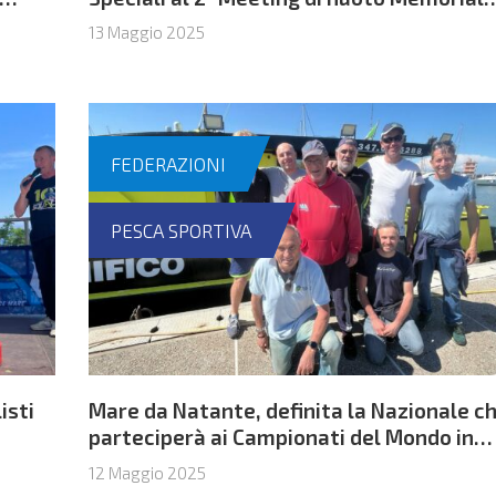
Michael
13 Maggio 2025
FEDERAZIONI
PESCA SPORTIVA
isti
Mare da Natante, definita la Nazionale c
parteciperà ai Campionati del Mondo in
Montenegro
12 Maggio 2025