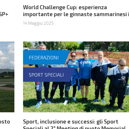
World Challenge Cup: esperienza
ISP+
importante per le ginnaste sammarinesi 
vista di Andorra
14 Maggio 2025
FEDERAZIONI
SPORT SPECIALI
osto
Sport, inclusione e successi: gli Sport
Speciali al 2° Meeting di nuoto Memorial