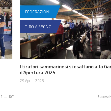
FEDERAZIONI
TIRO A SEGNO
I tiratori sammarinesi si esaltano alla Ga
d’Apertura 2025
29 Aprile 2025
2
…
107
Successi