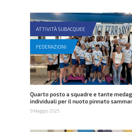
ATTIVITÀ SUBACQUEE
FEDERAZIONI
Quarto posto a squadre e tante medag
individuali per il nuoto pinnato samma
al Trofeo Luigi Ferraro
9 Maggio 2025