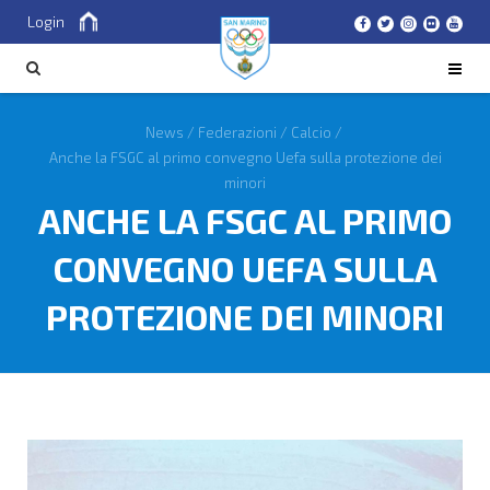
Login
Cerca
CERCA
News
/
Federazioni
/
Calcio
/
Anche la FSGC al primo convegno Uefa sulla protezione dei
minori
ANCHE LA FSGC AL PRIMO
CONVEGNO UEFA SULLA
PROTEZIONE DEI MINORI