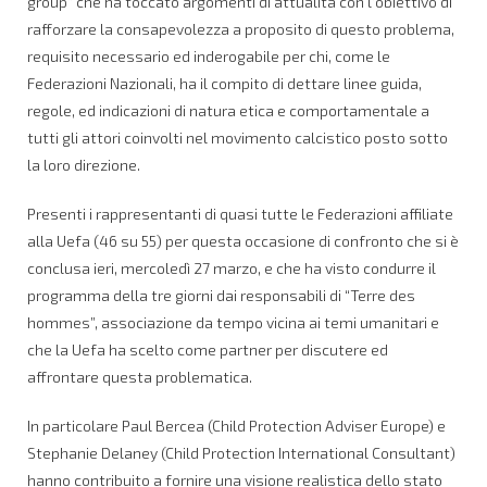
group” che ha toccato argomenti di attualità con l’obiettivo di
rafforzare la consapevolezza a proposito di questo problema,
requisito necessario ed inderogabile per chi, come le
Federazioni Nazionali, ha il compito di dettare linee guida,
regole, ed indicazioni di natura etica e comportamentale a
tutti gli attori coinvolti nel movimento calcistico posto sotto
la loro direzione.
Presenti i rappresentanti di quasi tutte le Federazioni affiliate
alla Uefa (46 su 55) per questa occasione di confronto che si è
conclusa ieri, mercoledì 27 marzo, e che ha visto condurre il
programma della tre giorni dai responsabili di “Terre des
hommes”, associazione da tempo vicina ai temi umanitari e
che la Uefa ha scelto come partner per discutere ed
affrontare questa problematica.
In particolare Paul Bercea (Child Protection Adviser Europe) e
Stephanie Delaney (Child Protection International Consultant)
hanno contribuito a fornire una visione realistica dello stato