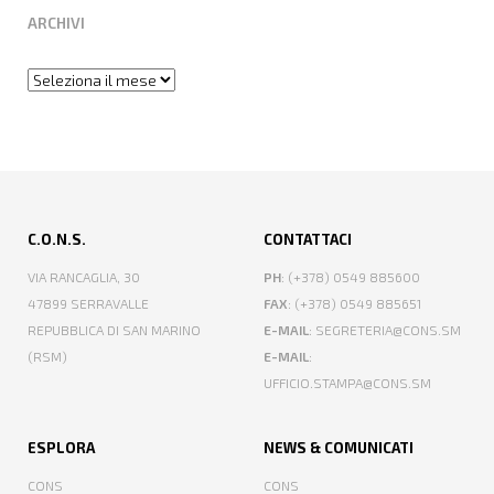
ARCHIVI
Archivi
C.O.N.S.
CONTATTACI
VIA RANCAGLIA, 30
PH
: (+378) 0549 885600
47899 SERRAVALLE
FAX
: (+378) 0549 885651
REPUBBLICA DI SAN MARINO
E-MAIL
: SEGRETERIA@CONS.SM
(RSM)
E-MAIL
:
UFFICIO.STAMPA@CONS.SM
ESPLORA
NEWS & COMUNICATI
CONS
CONS