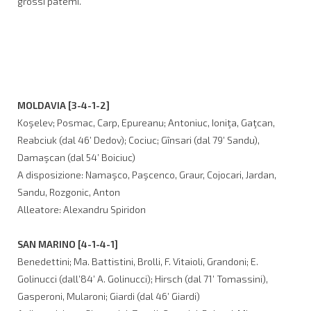
grossi patemi.
MOLDAVIA [3-4-1-2]
Koşelev; Posmac, Carp, Epureanu; Antoniuc, Ioniţa, Gaţcan,
Reabciuk (dal 46’ Dedov); Cociuc; Gînsari (dal 79’ Sandu),
Damaşcan (dal 54’ Boiciuc)
A disposizione: Namaşco, Paşcenco, Graur, Cojocari, Jardan,
Sandu, Rozgonic, Anton
Alleatore: Alexandru Spiridon
SAN MARINO [4-1-4-1]
Benedettini; Ma. Battistini, Brolli, F. Vitaioli, Grandoni; E.
Golinucci (dall’84’ A. Golinucci); Hirsch (dal 71’ Tomassini),
Gasperoni, Mularoni; Giardi (dal 46’ Giardi)