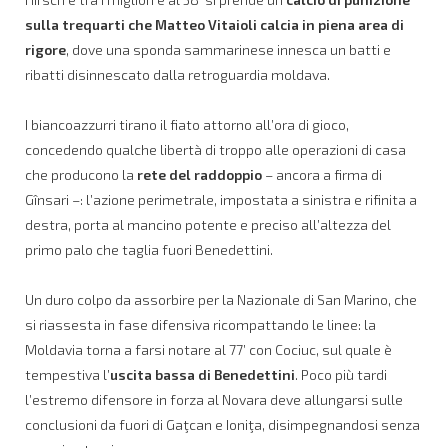
sulla trequarti che Matteo Vitaioli calcia in piena area di
rigore
, dove una sponda sammarinese innesca un batti e
ribatti disinnescato dalla retroguardia moldava.
I biancoazzurri tirano il fiato attorno all’ora di gioco,
concedendo qualche libertà di troppo alle operazioni di casa
che producono la
rete del raddoppio
– ancora a firma di
Gînsari –: l’azione perimetrale, impostata a sinistra e rifinita a
destra, porta al mancino potente e preciso all’altezza del
primo palo che taglia fuori Benedettini.
Un duro colpo da assorbire per la Nazionale di San Marino, che
si riassesta in fase difensiva ricompattando le linee: la
Moldavia torna a farsi notare al 77’ con Cociuc, sul quale è
tempestiva l’
uscita bassa di Benedettini
. Poco più tardi
l’estremo difensore in forza al Novara deve allungarsi sulle
conclusioni da fuori di Gaţcan e Ioniţa, disimpegnandosi senza