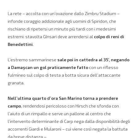
La rete – accolta con un’ovazione dallo Zimbru Stadium –
infonde coraggio addizionale agli uomini di Spiridon, che
rischiano di ripetersi un minuto più tardi con i medesimi
estremi: stavolta Gînsari deve arrendersi al
colpo di reni di
Benedettini
.
L’estremo sammarinese
sale poi in cattedra al 35’, negando
a Damaşcan un gol praticamente fatto
con un riflesso
fulmineo sul colpo di testa a botta sicura dell’attaccante
granata.
Nell’ultima quarto d’ora San Marino torna a prendere
campo
, rendendosi pericoloso con Hirsch che sfonda con
l’aiuto di un rimpallo e serve un pallone al centro che
l’intervento determinante di Carp nega dalla disponibilità degli
accorrenti Giardi e Mularoni – cui viene così negata la battuta
da breve distanza –.