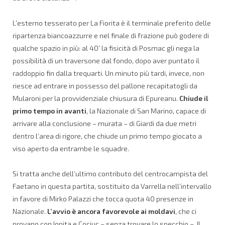
L’esterno tesserato per La Fiorita è il terminale preferito delle
ripartenza biancoazzurre e nel finale di frazione può godere di
qualche spazio in più: al 40’ la fisicità di Posmac gli nega la
possibilità di un traversone dal fondo, dopo aver puntato il
raddoppio fin dalla trequarti. Un minuto più tardi, invece, non
riesce ad entrare in possesso del pallone recapitatogli da
Mularoni per la provvidenziale chiusura di Epureanu.
Chiude il
primo tempo in avanti
, la Nazionale di San Marino, capace di
arrivare alla conclusione – murata – di Giardi da due metri
dentro l’area di rigore, che chiude un primo tempo giocato a
viso aperto da entrambe le squadre.
Si tratta anche dell’ultimo contributo del centrocampista del
Faetano in questa partita, sostituito da Varrella nell’intervallo
in favore di Mirko Palazzi che tocca quota 40 presenze in
Nazionale.
L’avvio è ancora favorevole ai moldavi
, che ci
provano con Ioniţa e Cociuc – senza trovare lo specchio –. Il