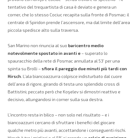
tentativo del trequartista di casa è deviato e genera un
corner, che lo stesso Cociuc recapita sulla fronte di Posmac: il
centrale di Spiridon prende l’ascensore, ma dal limite dell’area
piccola spedisce alto sulla traversa.
San Marino non rinuncia al suo
baricentro medio
notevolmente spostato in avanti
e
– superato lo
spauracchio della rete di Posmac annullata al 53’ per una
spinta su Brolli –
sfiora il pareggio
due minuti più tardi con
Hirsch
. L’ala biancoazzurra colpisce indisturbato dal cuore
dell’area di rigore, girando di testa uno splendido cross di
Battistini; peccato però che Koşelev si dimostri reattivo e
decisivo, allungandosi in corner sulla sua destra.
L’incontro resta in bilico – non solo nel risultato – e i
biancoazzurri cercano di sfruttare i benefici del giocare
qualche metro più avanti, accettandone i conseguenti rischi.
Hirsch è tra i migliori e al 58’ si prende un
calcio di punizione