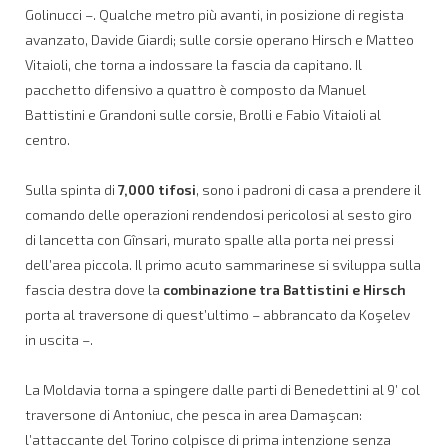
Golinucci –. Qualche metro più avanti, in posizione di regista
avanzato, Davide Giardi; sulle corsie operano Hirsch e Matteo
Vitaioli, che torna a indossare la fascia da capitano. Il
pacchetto difensivo a quattro è composto da Manuel
Battistini e Grandoni sulle corsie, Brolli e Fabio Vitaioli al
centro.
Sulla spinta di
7,000 tifosi
, sono i padroni di casa a prendere il
comando delle operazioni rendendosi pericolosi al sesto giro
di lancetta con Gînsari, murato spalle alla porta nei pressi
dell’area piccola. Il primo acuto sammarinese si sviluppa sulla
fascia destra dove la
combinazione tra Battistini e Hirsch
porta al traversone di quest’ultimo – abbrancato da Koşelev
in uscita –.
La Moldavia torna a spingere dalle parti di Benedettini al 9’ col
traversone di Antoniuc, che pesca in area Damaşcan:
l’attaccante del Torino colpisce di prima intenzione senza