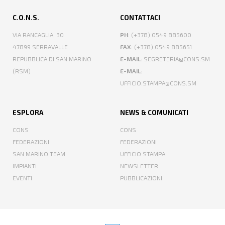
C.O.N.S.
CONTATTACI
VIA RANCAGLIA, 30
PH
: (+378) 0549 885600
47899 SERRAVALLE
FAX
: (+378) 0549 885651
REPUBBLICA DI SAN MARINO
E-MAIL
: SEGRETERIA@CONS.SM
(RSM)
E-MAIL
:
UFFICIO.STAMPA@CONS.SM
ESPLORA
NEWS & COMUNICATI
CONS
CONS
FEDERAZIONI
FEDERAZIONI
SAN MARINO TEAM
UFFICIO STAMPA
IMPIANTI
NEWSLETTER
EVENTI
PUBBLICAZIONI