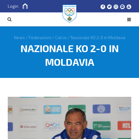
Login
Cerca
CERCA
News
/
Federazioni
/
Calcio
/
Nazionale KO 2-0 in Moldavia
NAZIONALE KO 2-0 IN
MOLDAVIA