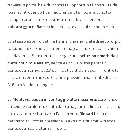
trovare la porta; ben più concreta l’opportunità costruita dai
rossi al 19’, quando Posmac prende il tempo a tutti sullo
sviluppo di un corner da sinistra, ma deve arrendersi al
salvataggio di Battistini
– posizionato sul secondo palo –.
Lo stesso esterno del Tre Penne, una manciata di secondi più
tardi, non riesce poi a contenere Gaţcan che sfonda a sinistra
e – davanti a Benedettini – sceglie una
soluzione morbida a
metà tra tiro e assist
, senza esito. La prima parata di
Benedettini arriva al 23’ su iniziativa di Damaşcan, mentre la
girata da centro area di Cociuc è provvidenzialmente deviata
fa Fabio Vitaioli in angolo.
La Moldavia passa in vantaggio alla mezz’ora
, coronando
un’azione corale innescata da Damaşcan e rifinita da Gaţcan,
abile a giocare di suola sull’accorrente
Gînsari
il quale –
mandato a vuoto la pressione in extremis di Brolli – fredda
Benedettini da distanza irrisoria.