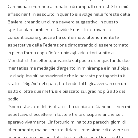
Campionato Europeo acrobatico di rampa. Il contest è tra i più
affascinanti in assoluto in quanto si svolge nelle foreste della
Baviera, creando un clima davvero suggestivo. In questo
spettacolare ambiente, Davide è riuscito a trovare la
concentrazione giusta e ha confermato ulteriormente le
aspettative della Federazione dimostrando di essere tornato
in piena forma dopo l’infortunio agli adduttori subito ai
Mondiali di Barcellona, arrivando sul podio e conquistando due
meritatissime medaglie d’argento: in minirampa e in half pipe.
La disciplina più sensazionale che lo ha visto protagonista è
stato il “Big Air” nel quale, battendo tutti gli avversari con un
salto di oltre due metri, si è piazzato sul gradino più alto del
podio.
“Sono estasiato del risultato – ha dichiarato Giannoni – non mi
aspettavo di eccellere in tutte e tre le discipline anche se ci
speravo vivamente. L’infortunio mi ha tolto parecchi giorni di
allenamento, ma ho cercato di dare il massimo e di essere un
esempio per i giovani atleti che sto allenando. Ora aspetto