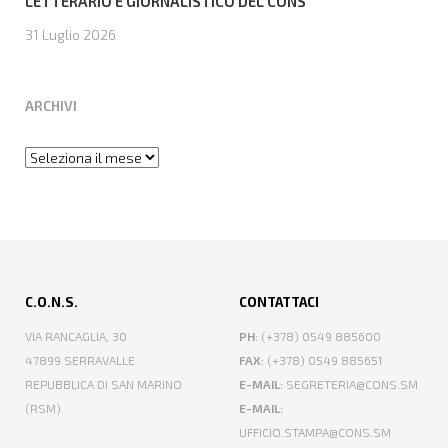
LETTERARIO E GIORNALISTICO DEL CONS
31 Luglio 2026
ARCHIVI
Archivi
C.O.N.S.
CONTATTACI
VIA RANCAGLIA, 30
PH
: (+378) 0549 885600
47899 SERRAVALLE
FAX
: (+378) 0549 885651
REPUBBLICA DI SAN MARINO
E-MAIL
: SEGRETERIA@CONS.SM
(RSM)
E-MAIL
:
UFFICIO.STAMPA@CONS.SM