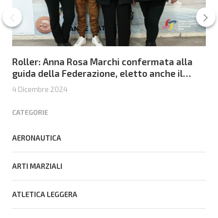
Roller: Anna Rosa Marchi confermata alla
guida della Federazione, eletto anche il
Consiglio Federale
4 Dicembre 2024
CATEGORIE
AERONAUTICA
ARTI MARZIALI
ATLETICA LEGGERA