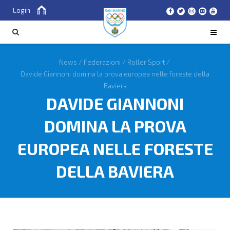
Login
Cerca
CERCA
News
/
Federazioni
/
Roller Sport
/
Davide Giannoni domina la prova europea nelle foreste della
Baviera
DAVIDE GIANNONI
DOMINA LA PROVA
EUROPEA NELLE FORESTE
DELLA BAVIERA