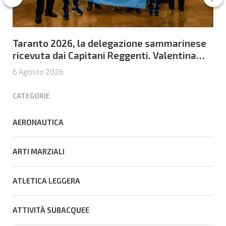
Taranto 2026, la delegazione sammarinese
ricevuta dai Capitani Reggenti. Valentina
Venerucci e Jacopo Frisoni i due
6 Agosto 2026
portabandiera
CATEGORIE
AERONAUTICA
ARTI MARZIALI
ATLETICA LEGGERA
ATTIVITÀ SUBACQUEE