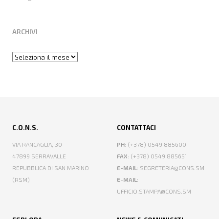
ARCHIVI
Archivi
C.O.N.S.
CONTATTACI
VIA RANCAGLIA, 30
PH
: (+378) 0549 885600
47899 SERRAVALLE
FAX
: (+378) 0549 885651
REPUBBLICA DI SAN MARINO
E-MAIL
: SEGRETERIA@CONS.SM
(RSM)
E-MAIL
:
UFFICIO.STAMPA@CONS.SM