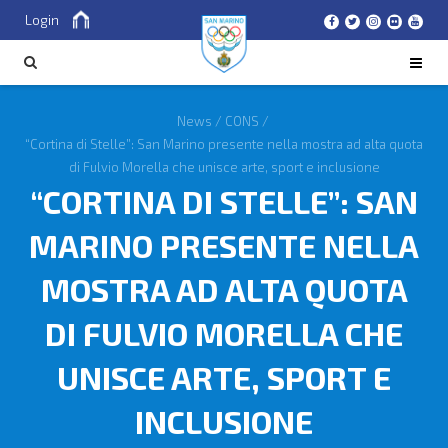
Login
Cerca
CERCA
News
/
CONS
/
“Cortina di Stelle”: San Marino presente nella mostra ad alta quota
di Fulvio Morella che unisce arte, sport e inclusione
“CORTINA DI STELLE”: SAN
MARINO PRESENTE NELLA
MOSTRA AD ALTA QUOTA
DI FULVIO MORELLA CHE
UNISCE ARTE, SPORT E
INCLUSIONE