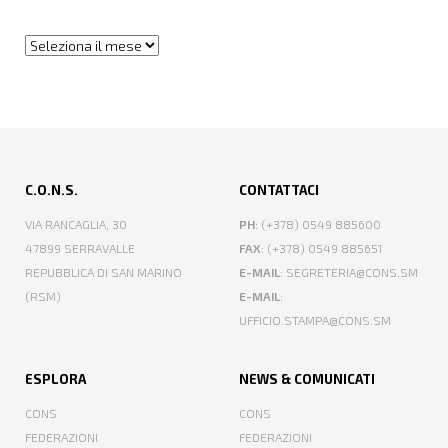
Archivi
C.O.N.S.
CONTATTACI
VIA RANCAGLIA, 30
PH
: (+378) 0549 885600
47899 SERRAVALLE
FAX
: (+378) 0549 885651
REPUBBLICA DI SAN MARINO
E-MAIL
: SEGRETERIA@CONS.SM
(RSM)
E-MAIL
:
UFFICIO.STAMPA@CONS.SM
ESPLORA
NEWS & COMUNICATI
CONS
CONS
FEDERAZIONI
FEDERAZIONI