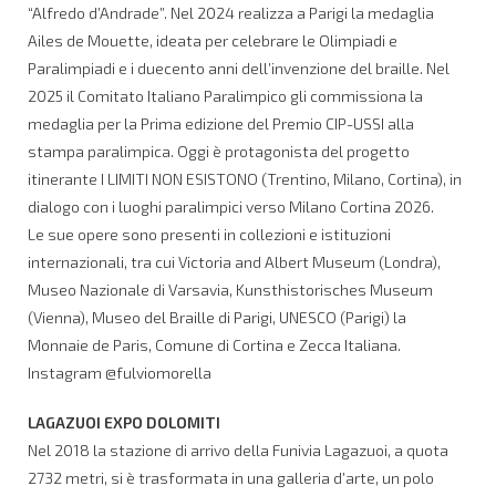
“Alfredo d’Andrade”. Nel 2024 realizza a Parigi la medaglia
Ailes de Mouette, ideata per celebrare le Olimpiadi e
Paralimpiadi e i duecento anni dell’invenzione del braille. Nel
2025 il Comitato Italiano Paralimpico gli commissiona la
medaglia per la Prima edizione del Premio CIP-USSI alla
stampa paralimpica. Oggi è protagonista del progetto
itinerante I LIMITI NON ESISTONO (Trentino, Milano, Cortina), in
dialogo con i luoghi paralimpici verso Milano Cortina 2026.
Le sue opere sono presenti in collezioni e istituzioni
internazionali, tra cui Victoria and Albert Museum (Londra),
Museo Nazionale di Varsavia, Kunsthistorisches Museum
(Vienna), Museo del Braille di Parigi, UNESCO (Parigi) la
Monnaie de Paris, Comune di Cortina e Zecca Italiana.
Instagram @fulviomorella
LAGAZUOI EXPO DOLOMITI
Nel 2018 la stazione di arrivo della Funivia Lagazuoi, a quota
2732 metri, si è trasformata in una galleria d’arte, un polo