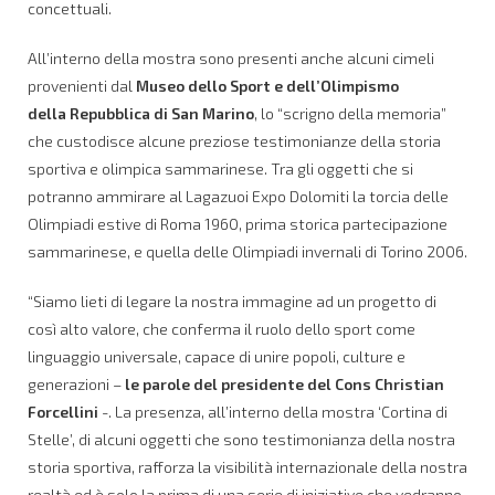
concettuali.
All’interno della mostra sono presenti anche alcuni cimeli
provenienti dal
Museo dello Sport e dell’Olimpismo
della
Repubblica di San Marino
, lo “scrigno della memoria”
che custodisce alcune preziose testimonianze della storia
sportiva e olimpica sammarinese. Tra gli oggetti che si
potranno ammirare al Lagazuoi Expo Dolomiti la torcia delle
Olimpiadi estive di Roma 1960, prima storica partecipazione
sammarinese, e quella delle Olimpiadi invernali di Torino 2006.
“Siamo lieti di legare la nostra immagine ad un progetto di
così alto valore, che conferma il ruolo dello sport come
linguaggio universale, capace di unire popoli, culture e
generazioni –
le parole del presidente del Cons Christian
Forcellini
-. La presenza, all’interno della mostra ‘Cortina di
Stelle’, di alcuni oggetti che sono testimonianza della nostra
storia sportiva, rafforza la visibilità internazionale della nostra
realtà ed è solo la prima di una serie di iniziative che vedranno