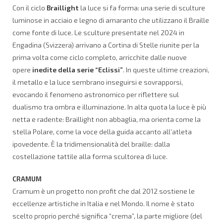
Con il ciclo
Braillight
la luce si fa forma: una serie di sculture
luminose in acciaio e legno di amaranto che utilizzano il Braille
come fonte di luce. Le sculture presentate nel 2024 in
Engadina (Svizzera) arrivano a Cortina di Stelle riunite per la
prima volta come ciclo completo, arricchite dalle nuove
opere
inedite della serie “Eclissi”
. In queste ultime creazioni,
il metallo e la luce sembrano inseguirsi e sovrapporsi,
evocando il fenomeno astronomico per riflettere sul
dualismo tra ombra e illuminazione. In alta quota la luce è più
netta e radente: Braillight non abbaglia, ma orienta come la
stella Polare, come la voce della guida accanto all’atleta
ipovedente. È la tridimensionalità del braille: dalla
costellazione tattile alla forma scultorea di luce.
CRAMUM
Cramum è un progetto non profit che dal 2012 sostiene le
eccellenze artistiche in Italia e nel Mondo. Il nome è stato
scelto proprio perché significa “crema”, la parte migliore (del