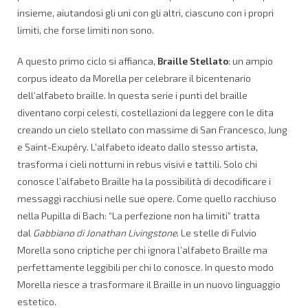
insieme, aiutandosi gli uni con gli altri, ciascuno con i propri
limiti, che forse limiti non sono.
A questo primo ciclo si affianca,
Braille Stellato
: un ampio
corpus ideato da Morella per celebrare il bicentenario
dell’alfabeto braille. In questa serie i punti del braille
diventano corpi celesti, costellazioni da leggere con le dita
creando un cielo stellato con massime di San Francesco, Jung
e Saint-Exupéry. L’alfabeto ideato dallo stesso artista,
trasforma i cieli notturni in rebus visivi e tattili. Solo chi
conosce l’alfabeto Braille ha la possibilità di decodificare i
messaggi racchiusi nelle sue opere. Come quello racchiuso
nella Pupilla di Bach: “La perfezione non ha limiti” tratta
dal
Gabbiano di Jonathan Livingstone
. Le stelle di Fulvio
Morella sono criptiche per chi ignora l’alfabeto Braille ma
perfettamente leggibili per chi lo conosce. In questo modo
Morella riesce a trasformare il Braille in un nuovo linguaggio
estetico.