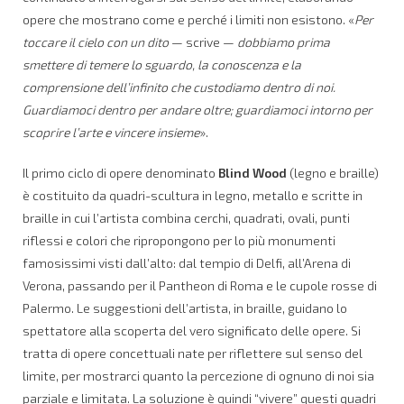
opere che mostrano come e perché i limiti non esistono. «
Per
toccare il cielo con un dito
— scrive —
dobbiamo prima
smettere di temere lo sguardo, la conoscenza e la
comprensione dell’infinito che custodiamo dentro di noi.
Guardiamoci dentro per andare oltre; guardiamoci intorno per
scoprire l’arte e vincere insieme
».
Il primo ciclo di opere denominato
Blind Wood
(legno e braille)
è costituito da quadri-scultura in legno, metallo e scritte in
braille in cui l’artista combina cerchi, quadrati, ovali, punti
riflessi e colori che ripropongono per lo più monumenti
famosissimi visti dall’alto: dal tempio di Delfi, all’Arena di
Verona, passando per il Pantheon di Roma e le cupole rosse di
Palermo. Le suggestioni dell’artista, in braille, guidano lo
spettatore alla scoperta del vero significato delle opere. Si
tratta di opere concettuali nate per riflettere sul senso del
limite, per mostrarci quanto la percezione di ognuno di noi sia
parziale e limitata. La soluzione è quindi “vivere” questi quadri