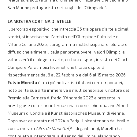
San Marino protagonista nei luoghi dell’Olimpiade”.
LA MOSTRA CORTINA DI STELLE
Il percorso espositivo, che intreccia 36 tra opere d’arte e cimeli
storici, si inserisce nell’ambito dell’Olimpiade Culturale di
Milano Cortina 2026, il programma multidisciplinare, plurale e
diffuso che animerà l’Italia per promuovere i valori Olimpici e
valorizzerà il dialogo tra arte, cultura e sport, in vista dei Giochi
Olimpici e Paralimpici Invernali che l’Italia ospiterà
rispettivamente dal 6 al 22 febbraio e dal 6 al 15 marzo 2026.
Fulvio Morella
è tra i più noti artisti italiani contemporanei,
noto per la sua arte immersiva e multisensoriale, vincitore del
Premio alla Carriera Alfredo D’Andrade 2023 e presente in
prestigiose collezioni internazionali come il Victoria and Albert
Museum di Londra e il Kunsthistorisches Museum di Vienna.
Dopo aver celebrato nel 2024 a Parigi il bicentenario del braille
con la mostra
Ailes de Mouette
(Ali di gabbiano), Morella ha
continuato a interrogarsi sul senso del limite, elaborando