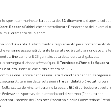
per lo sport sammarinese. La seduta del
22 dicembre
si è aperta coi sal
Sport
,
Rossano Fabbri
, che ha sottolineato l’importanza del lavoro di t
al miglioramento dello sport.
no Sport Awards.
È stato rivisto il regolamento per il conferimento di
i che verranno assegnati durante la serata ed è stato annunciato che l
 a fine carriera. Il 23 gennaio, data della serata di gala, alla
 la consegna di
riconoscimenti
quali il
Tecnico dell’Anno, la Squadra
a un atleta Under 18 che si sia distinto nel 2025.
 Commissione Tecnica definirà una lista di candidati per ogni categoria e
iascuna. Al termine delle votazioni, i
tre candidati più votati
di ogni
Nella scelta dei vincitori avranno la possibilità di partecipare al voto, 
 Federazioni sportive, delle associazioni di stampa (Consulta per
ortiva), i membri del Comitato Esecutivo e della Commissione Premi, 
a.