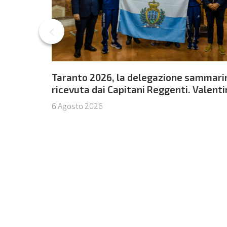
Taranto 2026, la delegazione sammari
ricevuta dai Capitani Reggenti. Valent
Venerucci e Jacopo Frisoni i due
6 Agosto 2026
portabandiera