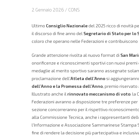
2 Gennaio 2026 /
CONS
Ultimo
Consiglio Nazionale
del 2025 ricco di novità 
il discorso di fine anno del
Segretario di Stato per lo 
coloro che operano nelle Federazioni e contribuiscono 
Grande attenzione rivolta al nuovo format di
San Mari
onorificenze e riconoscimenti sportivi con nuovi prem
medaglie al merito sportivo saranno assegnate solamente
proclamazione dell’
Atleta dell’Anno
si aggiungeranno
dell’Anno e la Promessa dell’Anno
, premio riservato 
Illustrato anche il
rinnovato meccanismo di voto
: la
Federazioni avranno a disposizione tre preferenze per c
sezione concorreranno per il rispettivo riconoscimento. 
alla Commissione Tecnica, anche i rappresentanti delle
l’Informazione e Associazione Sammarinese Stampa Sp
fine di rendere la decisione più partecipativa e inclusiv