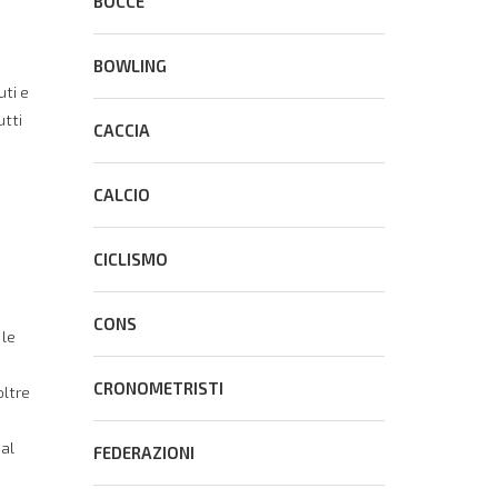
BOCCE
BOWLING
uti e
utti
CACCIA
CALCIO
e
CICLISMO
CONS
 le
CRONOMETRISTI
oltre
al
FEDERAZIONI