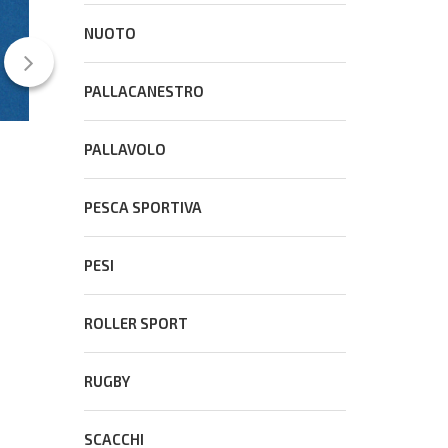
NUOTO
PALLACANESTRO
PALLAVOLO
Ultimo mese per partecipare al Concorso
letterario e giornalistico del CONS
PESCA SPORTIVA
31 Luglio 2026
PESI
ROLLER SPORT
RUGBY
SCACCHI