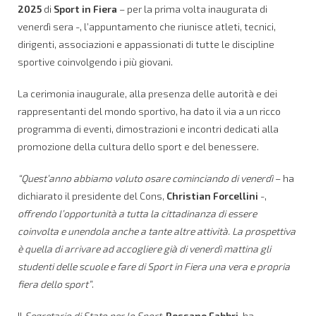
2025
di
Sport in Fiera
– per la prima volta inaugurata di
venerdì sera -, l’appuntamento che riunisce atleti, tecnici,
dirigenti, associazioni e appassionati di tutte le discipline
sportive coinvolgendo i più giovani.
La cerimonia inaugurale, alla presenza delle autorità e dei
rappresentanti del mondo sportivo, ha dato il via a un ricco
programma di eventi, dimostrazioni e incontri dedicati alla
promozione della cultura dello sport e del benessere.
“Quest’anno abbiamo voluto osare cominciando di venerdì
– ha
dichiarato il presidente del Cons,
Christian Forcellini
-,
offrendo l’opportunità a tutta la cittadinanza di essere
coinvolta e unendola anche a tante altre attività. La prospettiva
è quella di arrivare ad accogliere già di venerdì mattina gli
studenti delle scuole e fare di Sport in Fiera una vera e propria
fiera dello sport”
.
Il
Segretario di Stato per lo Sport
,
Rossano Fabbri
, ha