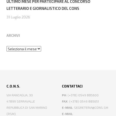
ULTIMO MESE PER PARTECIPARE AL CONCORSO
LETTERARIO E GIORNALISTICO DEL CONS
31 Luglio 2026
ARCHIVI
Archivi
C.O.N.S.
CONTATTACI
VIA RANCAGLIA, 30
PH
: (+378) 0549 885600
47899 SERRAVALLE
FAX
: (+378) 0549 885651
REPUBBLICA DI SAN MARINO
E-MAIL
: SEGRETERIA@CONS.SM
(RSM)
E-MAIL
: