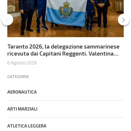
Taranto 2026, la delegazione sammarinese
ricevuta dai Capitani Reggenti. Valentina
Venerucci e Jacopo Frisoni i due
6 Agosto 2026
portabandiera
CATEGORIE
AERONAUTICA
ARTI MARZIALI
ATLETICA LEGGERA