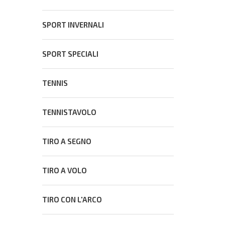
Ultimo mese per partecipare al Concorso
SPORT INVERNALI
letterario e giornalistico del CONS
31 Luglio 2026
SPORT SPECIALI
TENNIS
TENNISTAVOLO
TIRO A SEGNO
TIRO A VOLO
TIRO CON L'ARCO