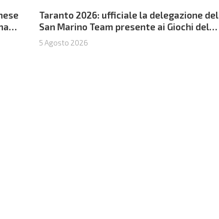
nese
Taranto 2026: ufficiale la delegazione del
ina
San Marino Team presente ai Giochi del
Mediterraneo
5 Agosto 2026