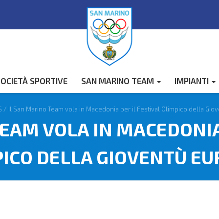
OCIETÀ SPORTIVE
SAN MARINO TEAM
IMPIANTI
S
/
Il San Marino Team vola in Macedonia per il Festival Olimpico della Gio
EAM VOLA IN MACEDONIA
ICO DELLA GIOVENTÙ E