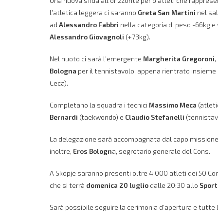
Una nuova sfida all’orizzonte per 6 atleti che rappres
l’atletica leggera ci saranno
Greta San Martini
nel sal
ad
Alessandro Fabbri
nella categoria di peso -66kg e
Alessandro Giovagnoli
(+73kg).
Nel nuoto ci sarà l’emergente
Margherita Gregoroni
,
Bologna
per il tennistavolo, appena rientrato insieme 
Ceca).
Completano la squadra i tecnici
Massimo Meca
(atleti
Bernardi
(taekwondo) e
Claudio Stefanelli
(tennistav
La delegazione sarà accompagnata dal capo mission
inoltre,
Eros Bologn
a, segretario generale del Cons.
A Skopje saranno presenti oltre 4.000 atleti dei 50 Com
che si terrà
domenica 20 luglio
dalle 20:30 allo
Sport
Sarà possibile seguire la cerimonia d’apertura e tutte 