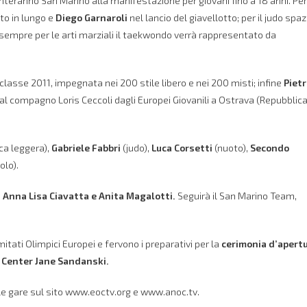
enteranno San Marino alla manifestazione per giovani fino a 18 anni.
Per
to in lungo e
Diego Garnaroli
nel lancio del giavellotto; per il judo spaz
 sempre per le arti marziali il taekwondo verrà rappresentato da
 classe 2011, impegnata nei 200 stile libero e nei 200 misti; infine
Piet
al compagno Loris Ceccoli dagli Europei Giovanili a Ostrava (Repubblic
ca leggera),
Gabriele Fabbri
(judo),
Luca Corsetti
(nuoto),
Secondo
olo).
e
Anna Lisa Ciavatta e Anita Magalotti.
Seguirà il San Marino Team,
itati Olimpici Europei e fervono i preparativi per la
cerimonia d’apert
 Center Jane Sandanski.
le gare sul sito
www.eoctv.org
e
www.anoc.tv.