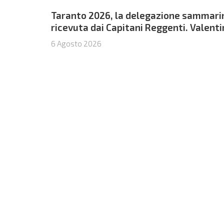
Taranto 2026, la delegazione sammari
ricevuta dai Capitani Reggenti. Valent
Venerucci e Jacopo Frisoni i due
6 Agosto 2026
portabandiera