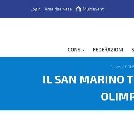
Login
Area riservata
Multieventi
Cerca
CONS
FEDERAZIONI
S
News
/
CON
IL SAN MARINO T
OLIMP