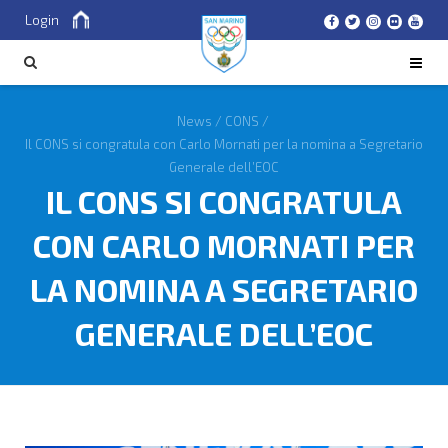
Login
Cerca
CERCA
News
/
CONS
/
Il CONS si congratula con Carlo Mornati per la nomina a Segretario
Generale dell’EOC
IL CONS SI CONGRATULA
CON CARLO MORNATI PER
LA NOMINA A SEGRETARIO
GENERALE DELL’EOC