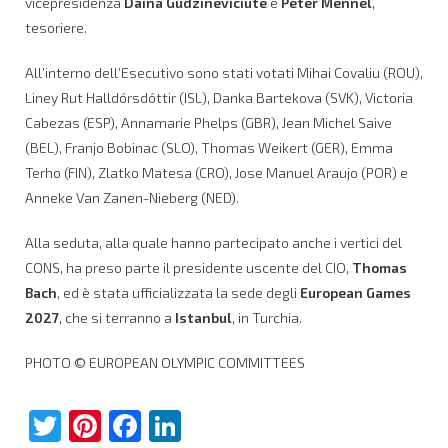
vicepresidenza
Daina Gudzinevičiūtė
e
Peter Mennel
,
tesoriere.
All’interno dell’Esecutivo sono stati votati Mihai Covaliu (ROU),
Liney Rut Halldórsdóttir (ISL), Danka Bartekova (SVK), Victoria
Cabezas (ESP), Annamarie Phelps (GBR), Jean Michel Saive
(BEL), Franjo Bobinac (SLO), Thomas Weikert (GER), Emma
Terho (FIN), Zlatko Matesa (CRO), Jose Manuel Araujo (POR) e
Anneke Van Zanen-Nieberg (NED).
Alla seduta, alla quale hanno partecipato anche i vertici del
CONS, ha preso parte il presidente uscente del CIO,
Thomas
Bach
, ed è stata ufficializzata la sede degli
European Games
2027
, che si terranno a
Istanbul
, in Turchia.
PHOTO © EUROPEAN OLYMPIC COMMITTEES
Twitter
Pinterest
Facebook
LinkedIn