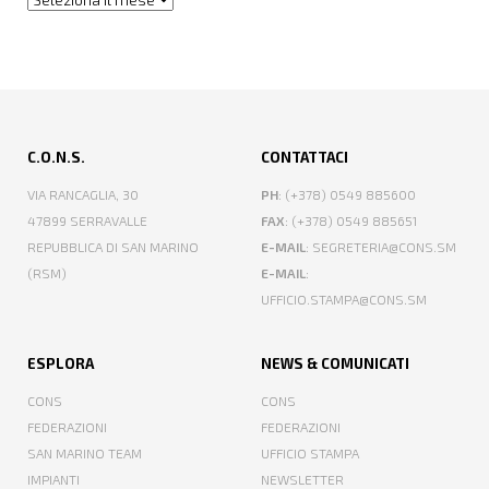
C.O.N.S.
CONTATTACI
VIA RANCAGLIA, 30
PH
: (+378) 0549 885600
47899 SERRAVALLE
FAX
: (+378) 0549 885651
REPUBBLICA DI SAN MARINO
E-MAIL
: SEGRETERIA@CONS.SM
(RSM)
E-MAIL
:
UFFICIO.STAMPA@CONS.SM
ESPLORA
NEWS & COMUNICATI
CONS
CONS
FEDERAZIONI
FEDERAZIONI
SAN MARINO TEAM
UFFICIO STAMPA
IMPIANTI
NEWSLETTER