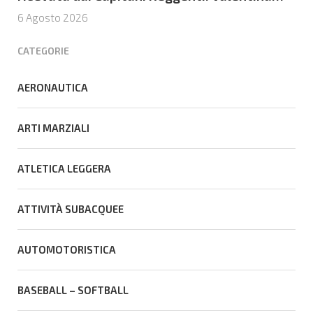
Venerucci e Jacopo Frisoni i due
6 Agosto 2026
portabandiera
CATEGORIE
AERONAUTICA
ARTI MARZIALI
ATLETICA LEGGERA
ATTIVITÀ SUBACQUEE
AUTOMOTORISTICA
BASEBALL – SOFTBALL