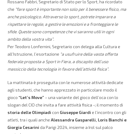
Rossano Fabbri, Segretario di Stato per lo Sport, ha ricordato
che
“fare sport è importante non solo per il benessere fisico, ma
anche psicologico. Attraverso lo sport, potrete imparare a
rispettare le regole, a gestire le emozioni e a fronteggiare le
sfide. Queste sono competenze che vi saranno utili in ogni
ambito della vostra vita”
.
Per Teodoro Lonfernini, Segretario con delega alla Cultura e
all’Istruzione, l’esortazione
“a usufruire della vasta offerta
federale proposta a Sport in Fiera, a discapito dell’uso
massiccio della tecnologia in favore dell’attività fisica”
.
La mattinata è proseguita con le numerose attività dedicate
agli studenti, che hanno apprezzato in particolare modo il
gioco
“Let’s Move”
– una variante del gioco dell’oca con lo
slogan del CIO che invita a fare attività fisica -; il momento di
storia delle Olimpiadi
con
Giuseppe Giardi
e l’incontro con gli
atleti, tra i quali anche
Alessandra Gasparelli, Loris Bianchi e
Giorgia Cesarini
da Parigi 2024, insieme a Irol sul palco