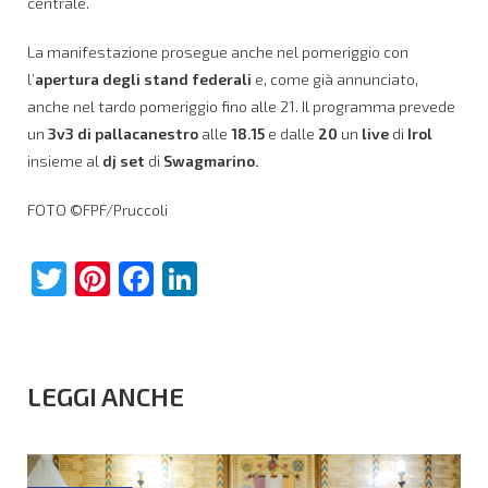
centrale.
La manifestazione prosegue anche nel pomeriggio con
l’
apertura degli stand federali
e, come già annunciato,
anche nel tardo pomeriggio fino alle 21. Il programma prevede
un
3v3 di pallacanestro
alle
18.15
e dalle
20
un
live
di
Irol
insieme al
dj set
di
Swagmarino.
FOTO ©FPF/Pruccoli
Twitter
Pinterest
Facebook
LinkedIn
LEGGI ANCHE