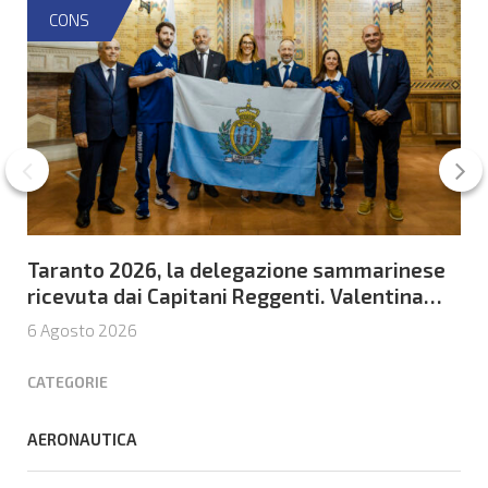
CONS
Taranto 2026, la delegazione sammarinese
ricevuta dai Capitani Reggenti. Valentina
Venerucci e Jacopo Frisoni i due
6 Agosto 2026
portabandiera
CATEGORIE
AERONAUTICA