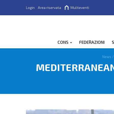
Login
Area riservata
Multieventi
Cerca
CONS
FEDERAZIONI
S
News
MEDITERRANEAN 