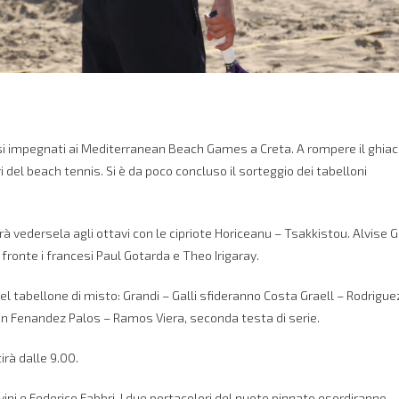
nesi impegnati ai Mediterranean Beach Games a Creta. A rompere il ghiac
del beach tennis. Si è da poco concluso il sorteggio dei tabelloni
 vedersela agli ottavi con le cipriote Horiceanu – Tsakkistou. Alvise Ga
i fronte i francesi Paul Gotarda e Theo Irigaray.
nel tabellone di misto: Grandi – Galli sfideranno Costa Graell – Rodrigue
n Fenandez Palos – Ramos Viera, seconda testa di serie.
irà dalle 9.00.
ni e Federico Fabbri. I due portacolori del nuoto pinnato esordiranno