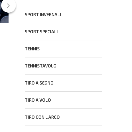
SPORT INVERNALI
SPORT SPECIALI
Scuola Nazionale del Cons, Legge sullo
Sport e programma di politica sportiva al
centro dell’attenzione del Consiglio
TENNIS
13 Luglio 2026
Nazionale
TENNISTAVOLO
TIRO A SEGNO
TIRO A VOLO
TIRO CON L'ARCO