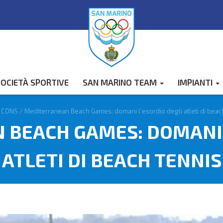
OCIETÀ SPORTIVE
SAN MARINO TEAM
IMPIANTI
/
CONS
/
Mediterranean Beach Games: domani l’esordio degli atleti di beac
BEACH GAMES: DOMANI 
ATLETI DI BEACH TENNIS