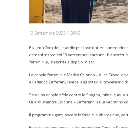
12 Settembre 2023 /
CONS
È giunta l’ora dell’esordio per i primi atleti sammari
domani mercoledì 13 settembre, saranno i biancazzurri 
femminile, maschile e doppio misto.
La coppia femminile Marika Colonna – Alice Grandi dovrà
e Federico Zafferani, invece, agli ottavi si troveranno d
Sarà una doppia sfida contro la Spagna, infine, quella 
Querol, mentre Colonna – Zafferanni se la vedranno co
Il programma gare, ancora in fase di elaborazione, part
Intanto proseguono gli allenamenti per Camilla Sansovi