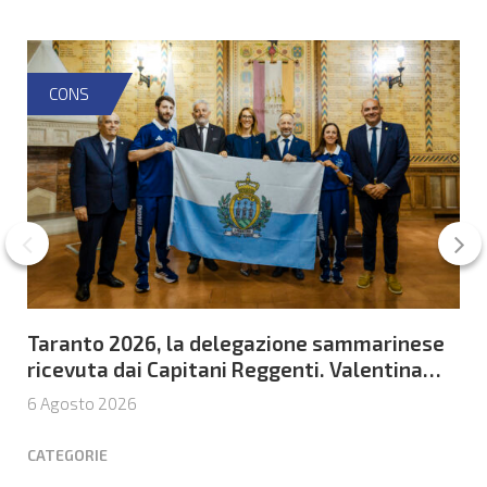
CONS
Taranto 2026, la delegazione sammarinese
ricevuta dai Capitani Reggenti. Valentina
Venerucci e Jacopo Frisoni i due
6 Agosto 2026
portabandiera
CATEGORIE