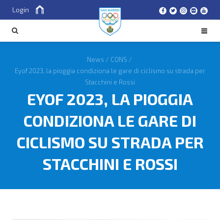
Login
Cerca
CERCA
News
/
CONS
/
Eyof 2023, la pioggia condiziona le gare di ciclismo su strada per
Stacchini e Rossi
EYOF 2023, LA PIOGGIA
CONDIZIONA LE GARE DI
CICLISMO SU STRADA PER
STACCHINI E ROSSI