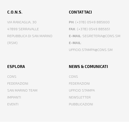
C.O.N.S.
CONTATTACI
VIA RANCAGLIA, 30
PH
: (+378) 0549 885600
47899 SERRAVALLE
FAX
: (+378) 0549 885651
REPUBBLICA DI SAN MARINO
E-MAIL
: SEGRETERIA@CONS.SM
(RSM)
E-MAIL
:
UFFICIO.STAMPA@CONS.SM
ESPLORA
NEWS & COMUNICATI
CONS
CONS
FEDERAZIONI
FEDERAZIONI
SAN MARINO TEAM
UFFICIO STAMPA
IMPIANTI
NEWSLETTER
EVENTI
PUBBLICAZIONI