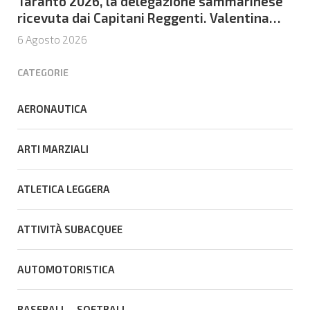
Taranto 2026, la delegazione sammarinese
ricevuta dai Capitani Reggenti. Valentina
Venerucci e Jacopo Frisoni i due
6 Agosto 2026
portabandiera
CATEGORIE
AERONAUTICA
ARTI MARZIALI
ATLETICA LEGGERA
ATTIVITÀ SUBACQUEE
AUTOMOTORISTICA
BASEBALL – SOFTBALL