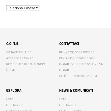
Archivi
C.O.N.S.
CONTATTACI
VIA RANCAGLIA, 30
PH
: (+378) 0549 885600
47899 SERRAVALLE
FAX
: (+378) 0549 885651
REPUBBLICA DI SAN MARINO
E-MAIL
: SEGRETERIA@CONS.SM
(RSM)
E-MAIL
:
UFFICIO.STAMPA@CONS.SM
ESPLORA
NEWS & COMUNICATI
CONS
CONS
FEDERAZIONI
FEDERAZIONI
SAN MARINO TEAM
UFFICIO STAMPA