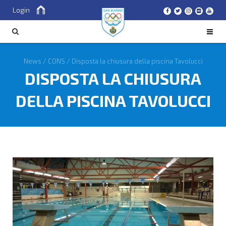
Login
Cerca
CERCA
News
/
CONS
/
Disposta la chiusura della piscina Tavolucci
DISPOSTA LA CHIUSURA
DELLA PISCINA TAVOLUCCI