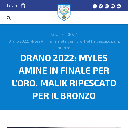
Login
Cerca
CERCA
News
/
CONS
/
Orano 2022: Myles Amine in finale per l’oro. Malik ripescato per il
bronzo
ORANO 2022: MYLES
AMINE IN FINALE PER
L’ORO. MALIK RIPESCATO
PER IL BRONZO