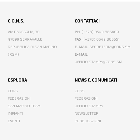
C.O.N.S.
CONTATTACI
VIA RANCAGLIA, 30
PH
: (+378) 0549 885600
47899 SERRAVALLE
FAX
: (+378) 0549 885651
REPUBBLICA DI SAN MARINO
E-MAIL
: SEGRETERIA@CONS.SM
(RSM)
E-MAIL
:
UFFICIO.STAMPA@CONS.SM
ESPLORA
NEWS & COMUNICATI
CONS
CONS
FEDERAZIONI
FEDERAZIONI
SAN MARINO TEAM
UFFICIO STAMPA
IMPIANTI
NEWSLETTER
EVENTI
PUBBLICAZIONI