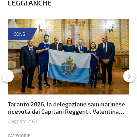
LEGGI ANCHE
CONS
Taranto 2026, la delegazione sammarinese
ricevuta dai Capitani Reggenti. Valentina
Venerucci e Jacopo Frisoni i due
6 Agosto 2026
portabandiera
CATEGORIE