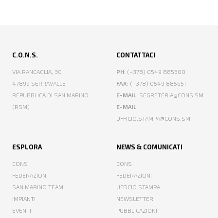
C.O.N.S.
CONTATTACI
VIA RANCAGLIA, 30
PH
: (+378) 0549 885600
47899 SERRAVALLE
FAX
: (+378) 0549 885651
REPUBBLICA DI SAN MARINO
E-MAIL
: SEGRETERIA@CONS.SM
(RSM)
E-MAIL
:
UFFICIO.STAMPA@CONS.SM
ESPLORA
NEWS & COMUNICATI
CONS
CONS
FEDERAZIONI
FEDERAZIONI
SAN MARINO TEAM
UFFICIO STAMPA
IMPIANTI
NEWSLETTER
EVENTI
PUBBLICAZIONI