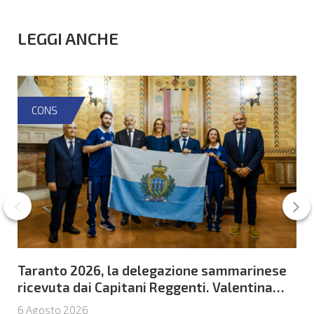
LEGGI ANCHE
CONS
Taranto 2026, la delegazione sammarinese
ricevuta dai Capitani Reggenti. Valentina
Venerucci e Jacopo Frisoni i due
6 Agosto 2026