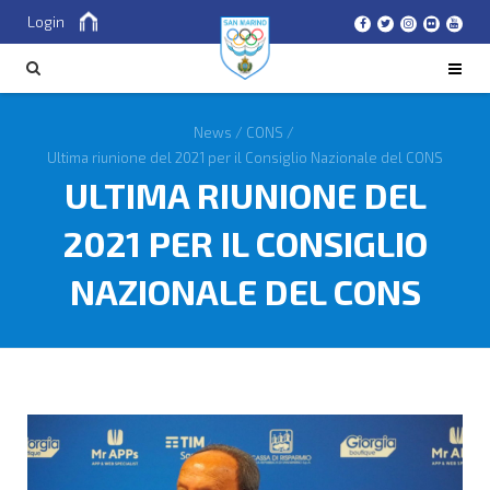
Login
Cerca
CERCA
News
/
CONS
/
Ultima riunione del 2021 per il Consiglio Nazionale del CONS
ULTIMA RIUNIONE DEL
2021 PER IL CONSIGLIO
NAZIONALE DEL CONS