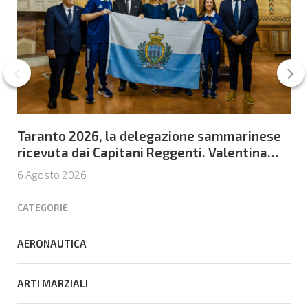
Taranto 2026, la delegazione sammarinese
ricevuta dai Capitani Reggenti. Valentina
Venerucci e Jacopo Frisoni i due
6 Agosto 2026
portabandiera
CATEGORIE
AERONAUTICA
ARTI MARZIALI