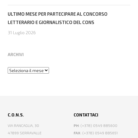
ULTIMO MESE PER PARTECIPARE AL CONCORSO
LETTERARIO E GIORNALISTICO DEL CONS
31 Luglio 2026
ARCHIVI
Archivi
C.O.N.S.
CONTATTACI
VIA RANCAGLIA, 30
PH
: (+378) 0549 885600
47899 SERRAVALLE
FAX
: (+378) 0549 885651