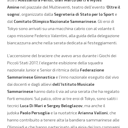
Amine
nel piazzale del Multieventi, teatro dell’evento ‘
Oltre il
sogno
’, organizzato dalla
Segreteria di Stato per lo Sport
e
dal
Comitato Olimpico Nazionale Sammarinese
. Gli eroi di
Tokyo sono arrivati su una macchina cabrio con al volante il
capo missione Federico Valentini, alla guida della delegazione
biancazzurra anche nella serata dedicata ai festeggiamenti.
L’accensione del braciere che avevo arso durante i Giochi dei
Piccoli Stati 2017, l’elegante esibizione della squadra
nazionale Junior e Senior di ritmica della
Federazione
Sammarinese Ginnastica
e l’inno nazionale eseguito dal vivo
dai docenti e dagli allievi
dell’Istituto Musicale
Sammarinese
hanno dato il via ad una serata che ha regalato
forti emozioni. Sul palco, oltre ai tre eroi di Tokyo, sono saliti i
tecnici
Luca Di Mari e Sergey Beloglazov
, ma anche il
judoka
Paolo Persoglia
e la nuotatrice
Arianna Valloni
, che
hanno contribuito a tenere alta la bandiera sammarinese alle
Olimpiadi e che hanno partecipato alla gioia dei loro compagni