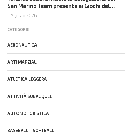
San Marino Team presente ai Giochi del
Mediterraneo
5 Agosto 2026
CATEGORIE
AERONAUTICA
ARTI MARZIALI
ATLETICA LEGGERA
ATTIVITÀ SUBACQUEE
AUTOMOTORISTICA
BASEBALL – SOFTBALL