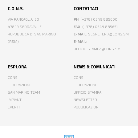
C.O.N.S.
CONTATTACI
VIA RANCAGLIA, 30
PH
: (+378) 0549 885600
47899 SERRAVALLE
FAX
: (+378) 0549 885651
REPUBBLICA DI SAN MARINO
E-MAIL
: SEGRETERIA@CONS.SM
(RSM)
E-MAIL
:
UFFICIO.STAMPA@CONS.SM
ESPLORA
NEWS & COMUNICATI
CONS
CONS
FEDERAZIONI
FEDERAZIONI
SAN MARINO TEAM
UFFICIO STAMPA
IMPIANTI
NEWSLETTER
EVENTI
PUBBLICAZIONI