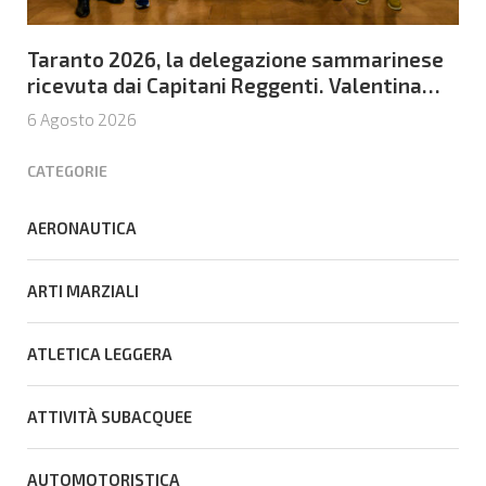
Taranto 2026, la delegazione sammarinese
ricevuta dai Capitani Reggenti. Valentina
Venerucci e Jacopo Frisoni i due
6 Agosto 2026
portabandiera
CATEGORIE
AERONAUTICA
ARTI MARZIALI
ATLETICA LEGGERA
ATTIVITÀ SUBACQUEE
AUTOMOTORISTICA