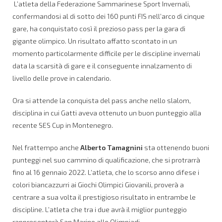
L’atleta della Federazione Sammarinese Sport Invernali,
confermandosi al di sotto dei 160 punti FIS nell’arco di cinque
gare, ha conquistato così il prezioso pass per la gara di
gigante olimpico. Un risultato affatto scontato in un
momento particolarmente difficile per le discipline invernali
data la scarsità di gare e il conseguente innalzamento di
livello delle prove in calendario.
Ora si attende la conquista del pass anche nello slalom,
disciplina in cui Gatti aveva ottenuto un buon punteggio alla
recente SES Cup in Montenegro.
Nel frattempo anche
Alberto Tamagnini
sta ottenendo buoni
punteggi nel suo cammino di qualificazione, che si protrarrà
fino al 16 gennaio 2022. L’atleta, che lo scorso anno difese i
colori biancazzurri ai Giochi Olimpici Giovanili, proverà a
centrare a sua volta il prestigioso risultato in entrambe le
discipline. L’atleta che tra i due avrà il miglior punteggio
rappresenterà San Marino alle Olimpiadi.