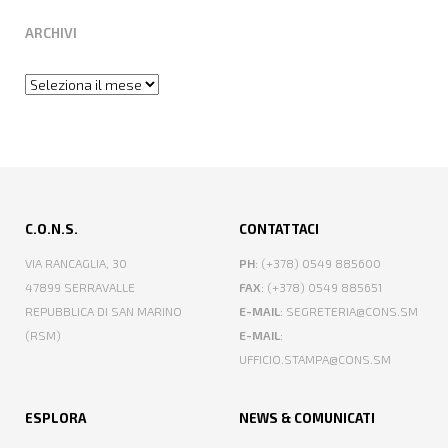
ARCHIVI
Archivi
C.O.N.S.
CONTATTACI
VIA RANCAGLIA, 30
PH
: (+378) 0549 885600
47899 SERRAVALLE
FAX
: (+378) 0549 885651
REPUBBLICA DI SAN MARINO
E-MAIL
: SEGRETERIA@CONS.SM
(RSM)
E-MAIL
:
UFFICIO.STAMPA@CONS.SM
ESPLORA
NEWS & COMUNICATI