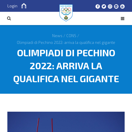
Login
Cerca
CERCA
News
/
CONS
/
Olimpiadi di Pechino 2022: arriva la qualifica nel gigante
OLIMPIADI DI PECHINO
2022: ARRIVA LA
QUALIFICA NEL GIGANTE