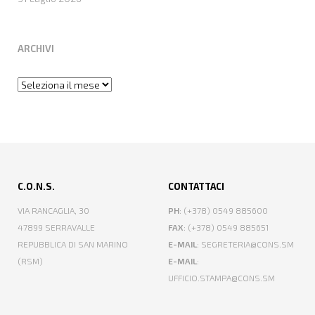
ARCHIVI
Archivi
C.O.N.S.
CONTATTACI
VIA RANCAGLIA, 30
PH
: (+378) 0549 885600
47899 SERRAVALLE
FAX
: (+378) 0549 885651
REPUBBLICA DI SAN MARINO
E-MAIL
: SEGRETERIA@CONS.SM
(RSM)
E-MAIL
:
UFFICIO.STAMPA@CONS.SM