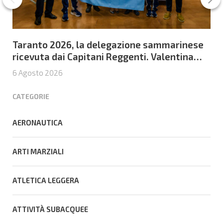
Taranto 2026, la delegazione sammarinese
ricevuta dai Capitani Reggenti. Valentina
Venerucci e Jacopo Frisoni i due
6 Agosto 2026
portabandiera
CATEGORIE
AERONAUTICA
ARTI MARZIALI
ATLETICA LEGGERA
ATTIVITÀ SUBACQUEE