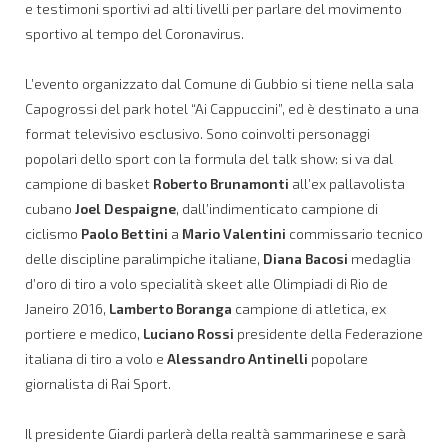
e testimoni sportivi ad alti livelli per parlare del movimento
sportivo al tempo del Coronavirus.
L’evento organizzato dal Comune di Gubbio si tiene nella sala
Capogrossi del park hotel “Ai Cappuccini”, ed è destinato a una
format televisivo esclusivo. Sono coinvolti personaggi
popolari dello sport con la formula del talk show: si va dal
campione di basket
Roberto Brunamonti
all’ex pallavolista
cubano
Joel Despaigne
, dall’indimenticato campione di
ciclismo
Paolo Bettini
a
Mario Valentini
commissario tecnico
delle discipline paralimpiche italiane,
Diana Bacosi
medaglia
d’oro di tiro a volo specialità skeet alle Olimpiadi di Rio de
Janeiro 2016,
Lamberto Boranga
campione di atletica, ex
portiere e medico,
Luciano Rossi
presidente della Federazione
italiana di tiro a volo e
Alessandro Antinelli
popolare
giornalista di Rai Sport.
Il presidente Giardi parlerà della realtà sammarinese e sarà