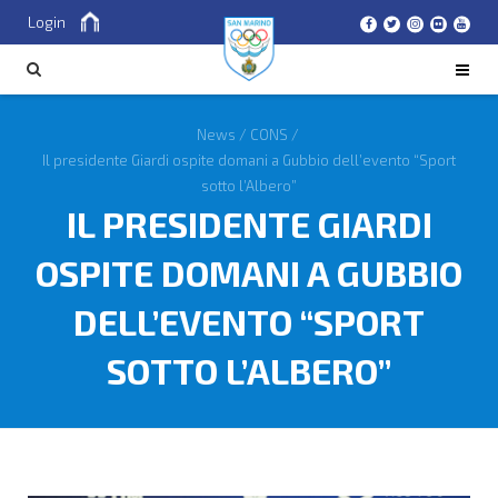
Login
Cerca
CERCA
News
/
CONS
/
Il presidente Giardi ospite domani a Gubbio dell’evento “Sport
sotto l’Albero”
IL PRESIDENTE GIARDI
OSPITE DOMANI A GUBBIO
DELL’EVENTO “SPORT
SOTTO L’ALBERO”