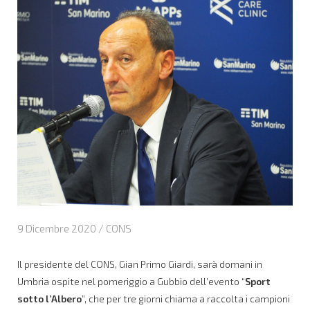
9 Dicembre 2020 /
CONS
Il presidente del CONS, Gian Primo Giardi, sarà domani in
Umbria ospite nel pomeriggio a Gubbio dell’evento “
Sport
sotto l’Albero
”, che per tre giorni chiama a raccolta i campioni