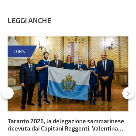
LEGGI ANCHE
CONS
Taranto 2026, la delegazione sammarinese
ricevuta dai Capitani Reggenti. Valentina
Venerucci e Jacopo Frisoni i due