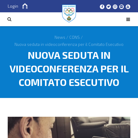
Login
Cerca
CERCA
News
/
CONS
/
Nuova seduta in videoconferenza per il Comitato Esecutivo
NUOVA SEDUTA IN
VIDEOCONFERENZA PER IL
COMITATO ESECUTIVO