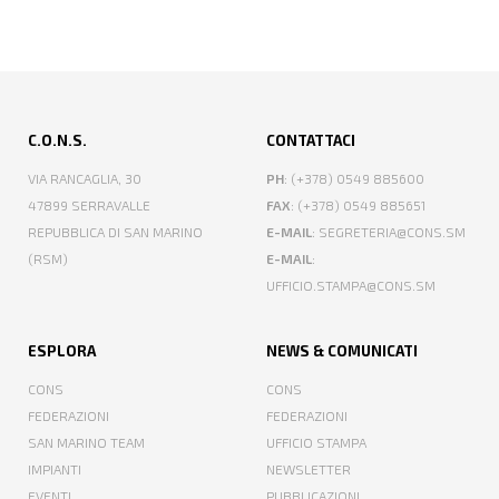
C.O.N.S.
CONTATTACI
VIA RANCAGLIA, 30
PH
: (+378) 0549 885600
47899 SERRAVALLE
FAX
: (+378) 0549 885651
REPUBBLICA DI SAN MARINO
E-MAIL
: SEGRETERIA@CONS.SM
(RSM)
E-MAIL
:
UFFICIO.STAMPA@CONS.SM
ESPLORA
NEWS & COMUNICATI
CONS
CONS
FEDERAZIONI
FEDERAZIONI
SAN MARINO TEAM
UFFICIO STAMPA
IMPIANTI
NEWSLETTER
EVENTI
PUBBLICAZIONI