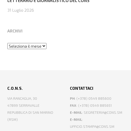
LETTERARIO E GIORNALISTICO DEL CONS
31 Luglio 2026
ARCHIVI
Archivi
C.O.N.S.
CONTATTACI
VIA RANCAGLIA, 30
PH
: (+378) 0549 885600
47899 SERRAVALLE
FAX
: (+378) 0549 885651
REPUBBLICA DI SAN MARINO
E-MAIL
: SEGRETERIA@CONS.SM
(RSM)
E-MAIL
:
UFFICIO.STAMPA@CONS.SM