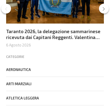
Taranto 2026, la delegazione sammarinese
ricevuta dai Capitani Reggenti. Valentina
Venerucci e Jacopo Frisoni i due
6 Agosto 2026
portabandiera
CATEGORIE
AERONAUTICA
ARTI MARZIALI
ATLETICA LEGGERA