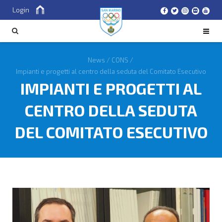
Login
Cerca
CERCA
News
/
CONS
/
Impianti e progetti al centro della seduta del Comitato Esecutivo
IMPIANTI E PROGETTI AL
CENTRO DELLA SEDUTA
DEL COMITATO ESECUTIVO