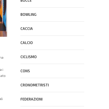
BOCCE
BOWLING
CACCIA
CALCIO
CICLISMO
 ha
a i
CONS
dato
CRONOMETRISTI
li
FEDERAZIONI