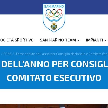
OCIETÀ SPORTIVE
SAN MARINO TEAM
IMPIANTI
s
/
CONS
/
Ultime sedute dell’anno per Consiglio Nazionale e Comitato Ese
 DELL’ANNO PER CONSIGL
COMITATO ESECUTIVO