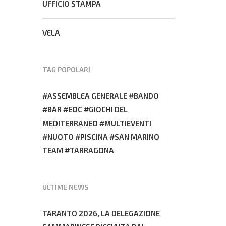
UFFICIO STAMPA
letterario e giornalistico del CONS
31 Luglio 2026
VELA
TAG POPOLARI
ASSEMBLEA GENERALE
BANDO
BAR
EOC
GIOCHI DEL
MEDITERRANEO
MULTIEVENTI
NUOTO
PISCINA
SAN MARINO
TEAM
TARRAGONA
ULTIME NEWS
TARANTO 2026, LA DELEGAZIONE