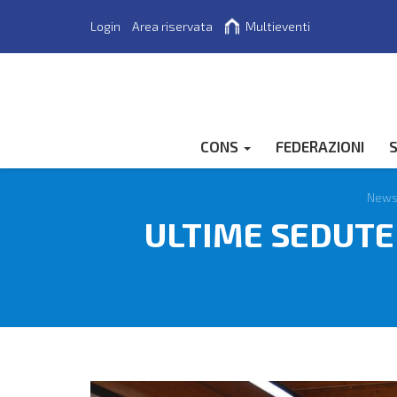
Login
Area riservata
Multieventi
Cerca
CONS
FEDERAZIONI
S
New
ULTIME SEDUTE