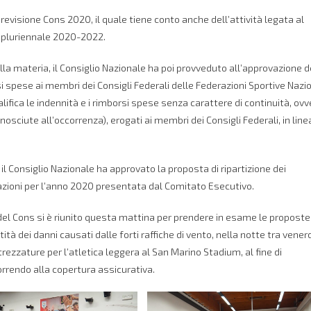
revisione Cons 2020, il quale tiene conto anche dell’attività legata al
o pluriennale 2020-2022.
la materia, il Consiglio Nazionale ha poi provveduto all’approvazione d
i spese ai membri dei Consigli Federali delle Federazioni Sportive Nazio
ifica le indennità e i rimborsi spese senza carattere di continuità, ovv
sciute all’occorrenza), erogati ai membri dei Consigli Federali, in line
 il Consiglio Nazionale ha approvato la proposta di ripartizione dei
razioni per l’anno 2020 presentata dal Comitato Esecutivo.
o del Cons si è riunito questa mattina per prendere in esame le proposte
ità dei danni causati dalle forti raffiche di vento, nella notte tra venerd
trezzature per l’atletica leggera al San Marino Stadium, al fine di
orrendo alla copertura assicurativa.