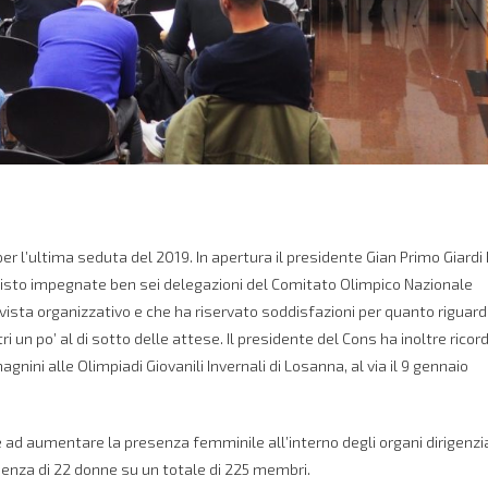
 per l’ultima seduta del 2019. In apertura il presidente Gian Primo Giardi
 visto impegnate ben sei delegazioni del Comitato Olimpico Nazionale
sta organizzativo e che ha riservato soddisfazioni per quanto riguard
ltri un po’ al di sotto delle attese. Il presidente del Cons ha inoltre ricor
ini alle Olimpiadi Giovanili Invernali di Losanna, al via il 9 gennaio
te ad aumentare la presenza femminile all’interno degli organi dirigenzia
esenza di 22 donne su un totale di 225 membri.