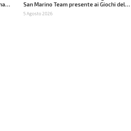
ina
San Marino Team presente ai Giochi del
Mediterraneo
5 Agosto 2026