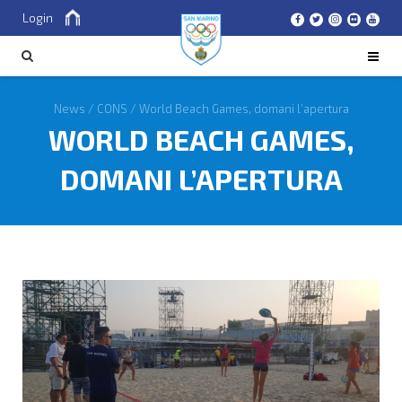
Login
Cerca
CERCA
News
/
CONS
/
World Beach Games, domani l’apertura
WORLD BEACH GAMES,
DOMANI L’APERTURA