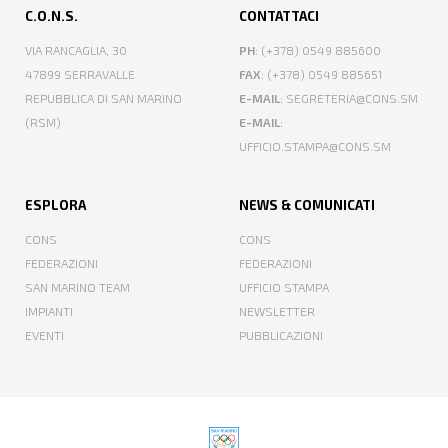
C.O.N.S.
CONTATTACI
VIA RANCAGLIA, 30
PH
: (+378) 0549 885600
47899 SERRAVALLE
FAX
: (+378) 0549 885651
REPUBBLICA DI SAN MARINO
E-MAIL
: SEGRETERIA@CONS.SM
(RSM)
E-MAIL
:
UFFICIO.STAMPA@CONS.SM
ESPLORA
NEWS & COMUNICATI
CONS
CONS
FEDERAZIONI
FEDERAZIONI
SAN MARINO TEAM
UFFICIO STAMPA
IMPIANTI
NEWSLETTER
EVENTI
PUBBLICAZIONI