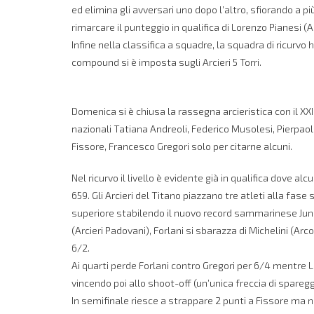
ed elimina gli avversari uno dopo l’altro, sfiorando a più
rimarcare il punteggio in qualifica di Lorenzo Pianesi (Ar
Infine nella classifica a squadre, la squadra di ricurv
compound si è imposta sugli Arcieri 5 Torri.
Domenica si è chiusa la rassegna arcieristica con il XXI
nazionali Tatiana Andreoli, Federico Musolesi, Pierpaol
Fissore, Francesco Gregori solo per citarne alcuni.
Nel ricurvo il livello è evidente già in qualifica dove al
659. Gli Arcieri del Titano piazzano tre atleti alla fas
superiore stabilendo il nuovo record sammarinese Junio
(Arcieri Padovani), Forlani si sbarazza di Michelini (A
6/2.
Ai quarti perde Forlani contro Gregori per 6/4 mentre L
vincendo poi allo shoot-off (un’unica freccia di spareggi
In semifinale riesce a strappare 2 punti a Fissore ma 