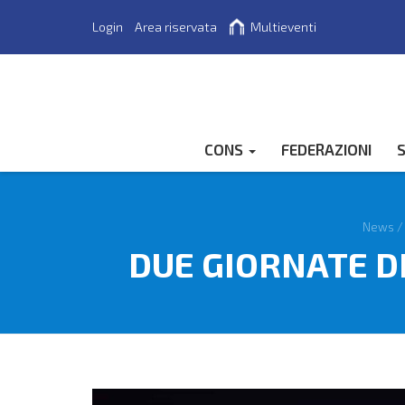
Login
Area riservata
Multieventi
Cerca
CONS
FEDERAZIONI
S
News
DUE GIORNATE D