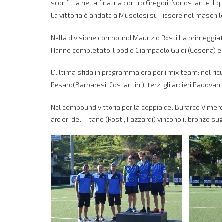
sconfitta nella finalina contro Gregori. Nonostante il 
La vittoria è andata a Musolesi su Fissore nel maschile
Nella divisione compound Maurizio Rosti ha primeggiato f
Hanno completato il podio Giampaolo Guidi (Cesena) e 
L’ultima sfida in programma era per i mix team: nel ricu
Pesaro(Barbaresi, Costantini); terzi gli arcieri Padovani
Nel compound vittoria per la coppia del Burarco Vimerca
arcieri del Titano (Rosti, Fazzardi) vincono il bronzo s