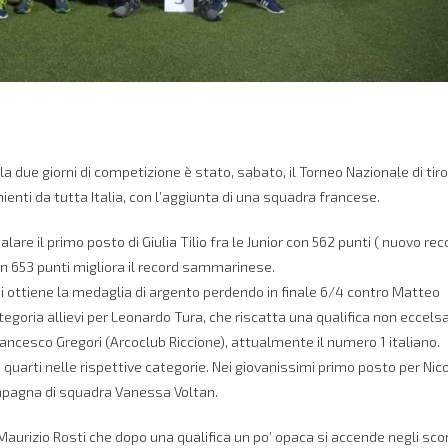
a due giorni di competizione è stato, sabato, il Torneo Nazionale di tir
nienti da tutta Italia, con l’aggiunta di una squadra francese.
are il primo posto di Giulia Tilio fra le Junior con 562 punti ( nuovo rec
n 653 punti migliora il record sammarinese.
lani ottiene la medaglia di argento perdendo in finale 6/4 contro Matteo
egoria allievi per Leonardo Tura, che riscatta una qualifica non eccels
rancesco Gregori (Arcoclub Riccione), attualmente il numero 1 italiano.
 quarti nelle rispettive categorie. Nei giovanissimi primo posto per Nic
ompagna di squadra Vanessa Voltan.
aurizio Rosti che dopo una qualifica un po’ opaca si accende negli scon