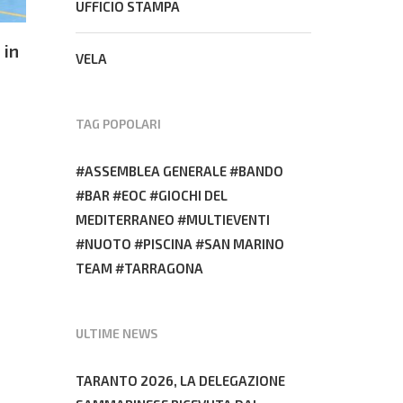
UFFICIO STAMPA
 in
Europei di tiro con l’arco: Kristina Pruccoli ai
VELA
quarti di finale
20 Febbraio 2025
TAG POPOLARI
ASSEMBLEA GENERALE
BANDO
BAR
EOC
GIOCHI DEL
MEDITERRANEO
MULTIEVENTI
NUOTO
PISCINA
SAN MARINO
TEAM
TARRAGONA
ULTIME NEWS
TARANTO 2026, LA DELEGAZIONE