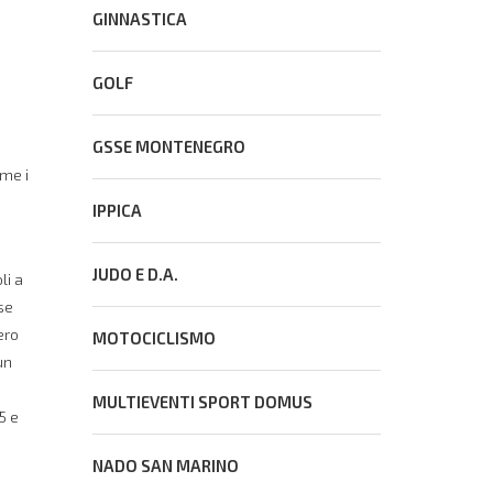
GINNASTICA
a
GOLF
GSSE MONTENEGRO
ome i
IPPICA
JUDO E D.A.
li a
se
ero
MOTOCICLISMO
un
MULTIEVENTI SPORT DOMUS
5 e
NADO SAN MARINO
a