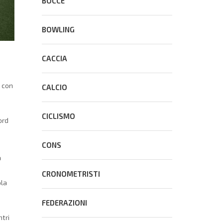
BOCCE
BOWLING
CACCIA
o con
CALCIO
CICLISMO
ord
CONS
a
CRONOMETRISTI
ola
FEDERAZIONI
tri