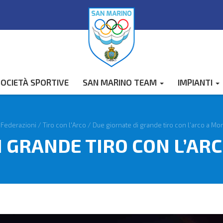
OCIETÀ SPORTIVE
SAN MARINO TEAM
IMPIANTI
/
Federazioni
/
Tiro con l'Arco
/
Due giornate di grande tiro con l’arco a Mo
I GRANDE TIRO CON L’AR