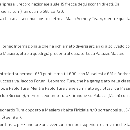
 riprese il record nazionale sulle 15 frecce degli scontri diretti. Da
cieri 5 torri), un ottimo 696 su 720.
o ha chiuso al secondo posto dietro al Malin Archery Team, mentre quell
 Torneo Internazionale che ha richiamato diversi arcieri di alto livello c
o Masiero, oltre a quelli già presenti al sabato, Luca Palazzi, Matteo
cuni atleti superano i 650 punti e molti i 600, con Musolesi a 661 e Andreo
e successiva: Jacopo Forlani, Leonardo Tura, che ha gareggiato nella clas
r, e Paolo Tura. Mentre Paolo Tura viene eliminato agli ottavi da Masi
rcoclub Riccione), mentre Leonardo Tura si impone su Palazzi (Malin) con 
eonardo Tura opposto a Masiero ribalta l’iniziale 4/0 portandosi sul 5/
o) per 9 a 7.
non basta per superare un avversario per ora superiore e arriva anche l