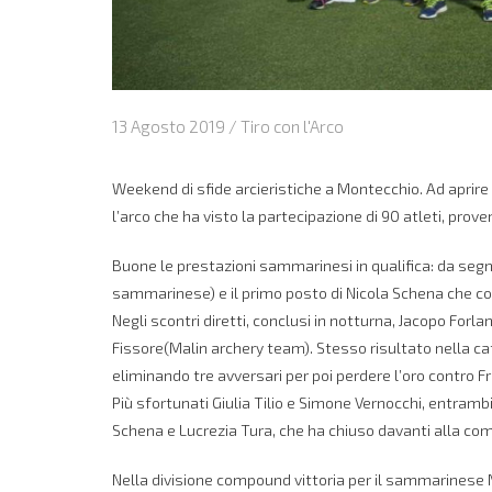
13 Agosto 2019 /
Tiro con l'Arco
Weekend di sfide arcieristiche a Montecchio. Ad aprire l
l’arco che ha visto la partecipazione di 90 atleti, prove
Buone le prestazioni sammarinesi in qualifica: da segnal
sammarinese) e il primo posto di Nicola Schena che co
Negli scontri diretti, conclusi in notturna, Jacopo For
Fissore(Malin archery team). Stesso risultato nella cat
eliminando tre avversari per poi perdere l’oro contro F
Più sfortunati Giulia Tilio e Simone Vernocchi, entrambi
Schena e Lucrezia Tura, che ha chiuso davanti alla c
Nella divisione compound vittoria per il sammarinese M