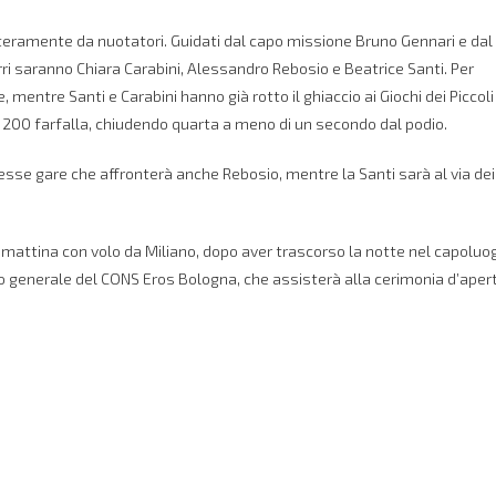
eramente da nuotatori. Guidati dal capo missione Bruno Gennari e dal
urri saranno Chiara Carabini, Alessandro Rebosio e Beatrice Santi. Per
 mentre Santi e Carabini hanno già rotto il ghiaccio ai Giochi dei Piccoli
i 200 farfalla, chiudendo quarta a meno di un secondo dal podio.
tesse gare che affronterà anche Rebosio, mentre la Santi sarà al via dei
mattina con volo da Miliano, dopo aver trascorso la notte nel capoluo
rio generale del CONS Eros Bologna, che assisterà alla cerimonia d’aper