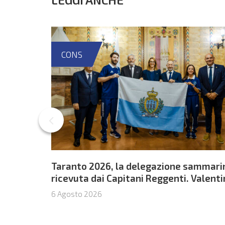
CONS
Taranto 2026, la delegazione sammari
ricevuta dai Capitani Reggenti. Valent
Venerucci e Jacopo Frisoni i due
6 Agosto 2026
portabandiera