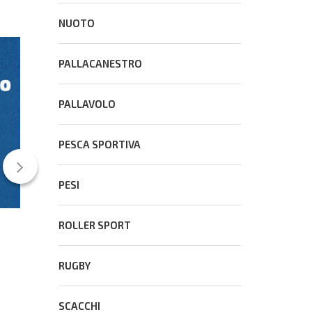
NUOTO
PALLACANESTRO
CONS
PALLAVOLO
PESCA SPORTIVA
PESI
ROLLER SPORT
Ultimo mese per partecipare al Concorso
letterario e giornalistico del CONS
RUGBY
31 Luglio 2026
SCACCHI