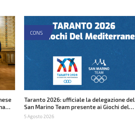
CONS
nese
Taranto 2026: ufficiale la delegazione del
ina
San Marino Team presente ai Giochi del
Mediterraneo
5 Agosto 2026