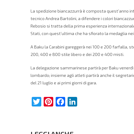
La spedizione biancazzurrà è composta quest’anno int
tecnico Andrea Bartolini, a difendere i colori biancazz
Rebosio si tratta della prima esperienza internazionale,
Stati, con quest’ultima che ha sfiorato la medaglia ne
A Baku la Carabini gareggerà nei 100 e 200 farfalla, s
200, 400 e 800 stile libero e dei 200 e 400 misti.
La delegazione sammarinese partirà per Baku venerdì 
lombardo; insieme agli atleti partirà anche il segreta
del 21 luglio e ai primi giorni di gara.
Twitter
Pinterest
Facebook
LinkedIn
LEGGI ANCHE