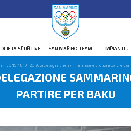
OCIETÀ SPORTIVE
SAN MARINO TEAM
IMPIANTI
s
/
CONS
/
EYOF 2019: la delegazione sammarinese è pronta a partire per
 DELEGAZIONE SAMMARIN
PARTIRE PER BAKU