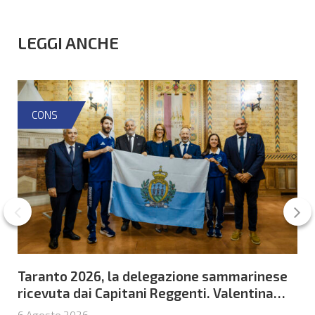
LEGGI ANCHE
CONS
Taranto 2026, la delegazione sammarinese
ricevuta dai Capitani Reggenti. Valentina
Venerucci e Jacopo Frisoni i due