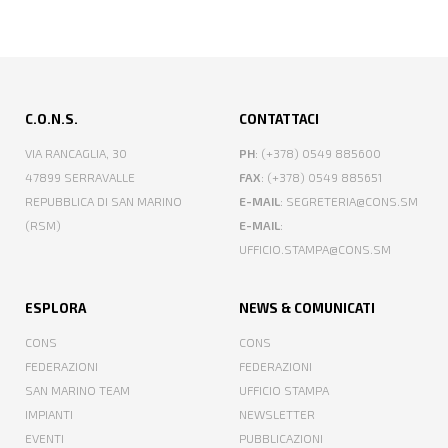
C.O.N.S.
CONTATTACI
VIA RANCAGLIA, 30
PH
: (+378) 0549 885600
47899 SERRAVALLE
FAX
: (+378) 0549 885651
REPUBBLICA DI SAN MARINO
E-MAIL
: SEGRETERIA@CONS.SM
(RSM)
E-MAIL
:
UFFICIO.STAMPA@CONS.SM
ESPLORA
NEWS & COMUNICATI
CONS
CONS
FEDERAZIONI
FEDERAZIONI
SAN MARINO TEAM
UFFICIO STAMPA
IMPIANTI
NEWSLETTER
EVENTI
PUBBLICAZIONI