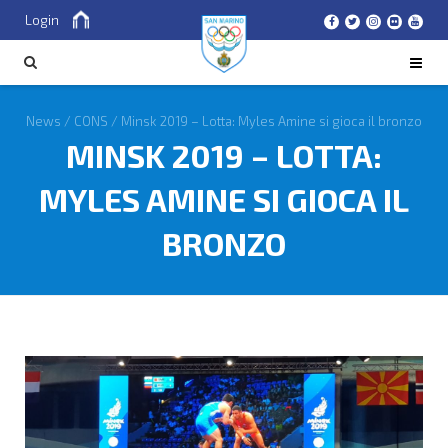
Login
Cerca
CERCA
News
/
CONS
/
Minsk 2019 – Lotta: Myles Amine si gioca il bronzo
MINSK 2019 – LOTTA:
MYLES AMINE SI GIOCA IL
BRONZO