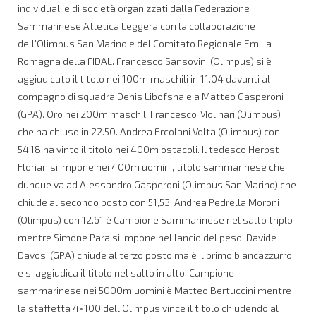
individuali e di società organizzati dalla Federazione
Sammarinese Atletica Leggera con la collaborazione
dell’Olimpus San Marino e del Comitato Regionale Emilia
Romagna della FIDAL. Francesco Sansovini (Olimpus) si è
aggiudicato il titolo nei 100m maschili in 11.04 davanti al
compagno di squadra Denis Libofsha e a Matteo Gasperoni
(GPA). Oro nei 200m maschili Francesco Molinari (Olimpus)
che ha chiuso in 22.50. Andrea Ercolani Volta (Olimpus) con
54,18 ha vinto il titolo nei 400m ostacoli. Il tedesco Herbst
Florian si impone nei 400m uomini, titolo sammarinese che
dunque va ad Alessandro Gasperoni (Olimpus San Marino) che
chiude al secondo posto con 51,53. Andrea Pedrella Moroni
(Olimpus) con 12.61 è Campione Sammarinese nel salto triplo
mentre Simone Para si impone nel lancio del peso. Davide
Davosi (GPA) chiude al terzo posto ma è il primo biancazzurro
e si aggiudica il titolo nel salto in alto. Campione
sammarinese nei 5000m uomini è Matteo Bertuccini mentre
la staffetta 4×100 dell’Olimpus vince il titolo chiudendo al