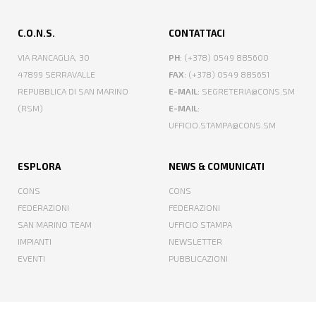
C.O.N.S.
CONTATTACI
VIA RANCAGLIA, 30
PH
: (+378) 0549 885600
47899 SERRAVALLE
FAX
: (+378) 0549 885651
REPUBBLICA DI SAN MARINO
E-MAIL
: SEGRETERIA@CONS.SM
(RSM)
E-MAIL
:
UFFICIO.STAMPA@CONS.SM
ESPLORA
NEWS & COMUNICATI
CONS
CONS
FEDERAZIONI
FEDERAZIONI
SAN MARINO TEAM
UFFICIO STAMPA
IMPIANTI
NEWSLETTER
EVENTI
PUBBLICAZIONI