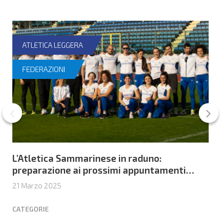
ATLETICA LEGGERA
FEDERAZIONI
L’Atletica Sammarinese in raduno:
preparazione ai prossimi appuntamenti
Internazionali
21 Marzo 2025
CATEGORIE