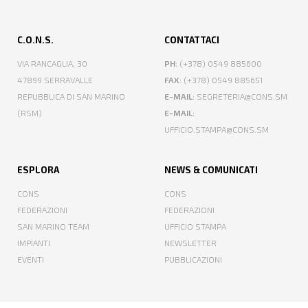
C.O.N.S.
CONTATTACI
VIA RANCAGLIA, 30
PH
: (+378) 0549 885600
47899 SERRAVALLE
FAX
: (+378) 0549 885651
REPUBBLICA DI SAN MARINO
E-MAIL
: SEGRETERIA@CONS.SM
(RSM)
E-MAIL
:
UFFICIO.STAMPA@CONS.SM
ESPLORA
NEWS & COMUNICATI
CONS
CONS
FEDERAZIONI
FEDERAZIONI
SAN MARINO TEAM
UFFICIO STAMPA
IMPIANTI
NEWSLETTER
EVENTI
PUBBLICAZIONI