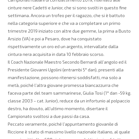
cinture nere Cadetti e Junior, che si sono svolti in questo fine
settimana. Ancora un trofeo per il ragazzo, che si è battuto
nella categoria superiore e che va a completare un primo
trimestre 2019 iniziato con altre due gemme, la prima a Busto
Arsizio (VA) e poi a Pesaro, dove ha conquistato
rispettivamente un oro ed un argento, intervallate dalla
cintura nera acquisita in data 10 febbraio scorso.
Il Coach Nazionale Maestro Secondo Bernardi all’angolo ed il
Presidente Giovanni Ugolini (entrambi 5° dan), presenti alla
manifestazione, possono ritenersi soddisfatti, ma solo a
metà, poiché l’altra giovane promessa biancazzurra che
faceva parte del team sammarinese, Giulia Tosi (1° dan -59 kg.
classe 2003 – cat. Junior), reduce da un infortunio al polpaccio
destro, ha dovuto, all’ultimo momento, disertare il
Campionato svoltosi a due passi da casa.
Peccato veramente, poiché l’appuntamento giovanile di
Riccione è stato di massimo livello nazionale italiano, al quale