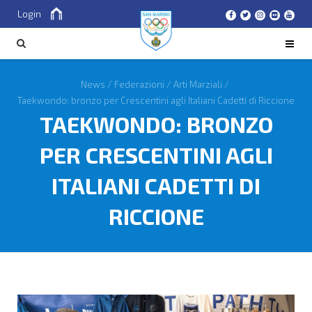
Login
Cerca
CERCA
News
/
Federazioni
/
Arti Marziali
/
Taekwondo: bronzo per Crescentini agli Italiani Cadetti di Riccione
TAEKWONDO: BRONZO
PER CRESCENTINI AGLI
ITALIANI CADETTI DI
RICCIONE