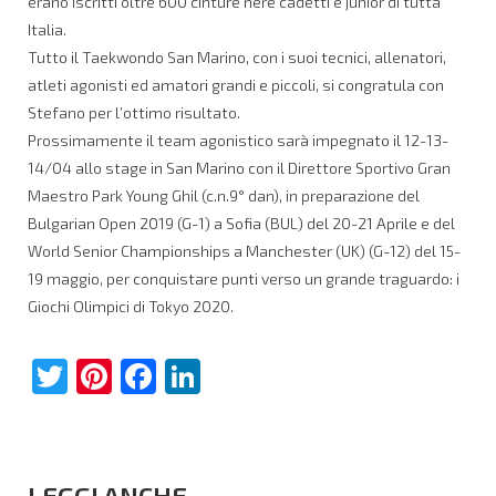
erano iscritti oltre 600 cinture nere cadetti e junior di tutta
Italia.
Tutto il Taekwondo San Marino, con i suoi tecnici, allenatori,
atleti agonisti ed amatori grandi e piccoli, si congratula con
Stefano per l’ottimo risultato.
Prossimamente il team agonistico sarà impegnato il 12-13-
14/04 allo stage in San Marino con il Direttore Sportivo Gran
Maestro Park Young Ghil (c.n.9° dan), in preparazione del
Bulgarian Open 2019 (G-1) a Sofia (BUL) del 20-21 Aprile e del
World Senior Championships a Manchester (UK) (G-12) del 15-
19 maggio, per conquistare punti verso un grande traguardo: i
Giochi Olimpici di Tokyo 2020.
Twitter
Pinterest
Facebook
LinkedIn
LEGGI ANCHE