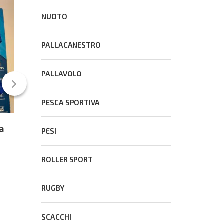
NUOTO
CICLISMO
PALLACANESTRO
FEDERAZIONI
PALLAVOLO
PESCA SPORTIVA
ra
Coppi e Bartali a San Marino, tutte le strad
PESI
interessate dal passaggio della seconda
tappa
24 Marzo 2025
ROLLER SPORT
RUGBY
SCACCHI