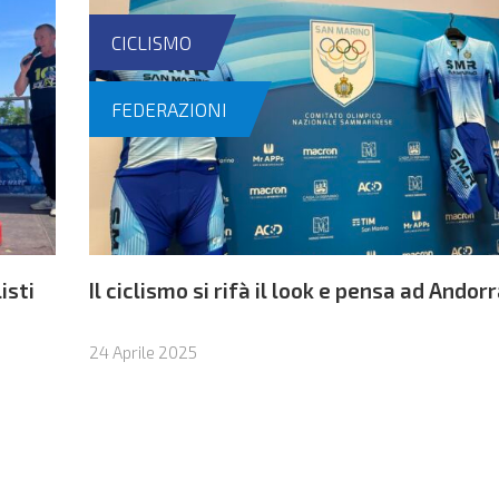
CICLISMO
FEDERAZIONI
isti
Il ciclismo si rifà il look e pensa ad Andor
24 Aprile 2025