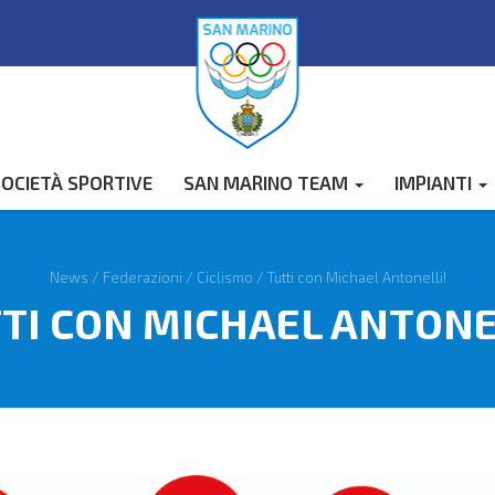
OCIETÀ SPORTIVE
SAN MARINO TEAM
IMPIANTI
News
/
Federazioni
/
Ciclismo
/
Tutti con Michael Antonelli!
TI CON MICHAEL ANTONE