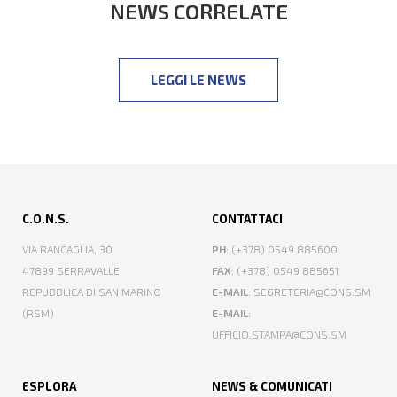
NEWS CORRELATE
LEGGI LE NEWS
C.O.N.S.
CONTATTACI
VIA RANCAGLIA, 30
PH
: (+378) 0549 885600
47899 SERRAVALLE
FAX
: (+378) 0549 885651
REPUBBLICA DI SAN MARINO
E-MAIL
: SEGRETERIA@CONS.SM
(RSM)
E-MAIL
:
UFFICIO.STAMPA@CONS.SM
ESPLORA
NEWS & COMUNICATI