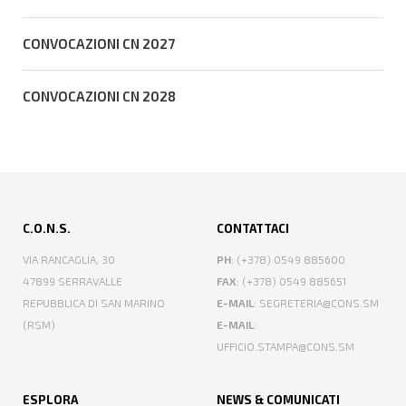
CONVOCAZIONI CN 2027
CONVOCAZIONI CN 2028
C.O.N.S.
CONTATTACI
VIA RANCAGLIA, 30
PH
: (+378) 0549 885600
47899 SERRAVALLE
FAX
: (+378) 0549 885651
REPUBBLICA DI SAN MARINO
E-MAIL
: SEGRETERIA@CONS.SM
(RSM)
E-MAIL
:
UFFICIO.STAMPA@CONS.SM
ESPLORA
NEWS & COMUNICATI