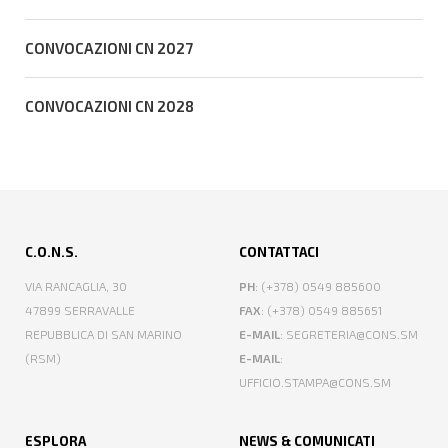
CONVOCAZIONI CN 2027
CONVOCAZIONI CN 2028
C.O.N.S.
CONTATTACI
VIA RANCAGLIA, 30
PH
: (+378) 0549 885600
47899 SERRAVALLE
FAX
: (+378) 0549 885651
REPUBBLICA DI SAN MARINO
E-MAIL
: SEGRETERIA@CONS.SM
(RSM)
E-MAIL
:
UFFICIO.STAMPA@CONS.SM
ESPLORA
NEWS & COMUNICATI