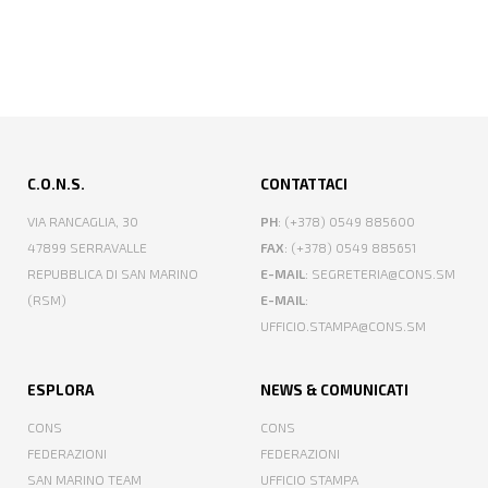
C.O.N.S.
CONTATTACI
VIA RANCAGLIA, 30
PH
: (+378) 0549 885600
47899 SERRAVALLE
FAX
: (+378) 0549 885651
REPUBBLICA DI SAN MARINO
E-MAIL
: SEGRETERIA@CONS.SM
(RSM)
E-MAIL
:
UFFICIO.STAMPA@CONS.SM
ESPLORA
NEWS & COMUNICATI
CONS
CONS
FEDERAZIONI
FEDERAZIONI
SAN MARINO TEAM
UFFICIO STAMPA