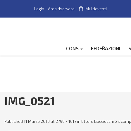
Login
Area riservata
Multieventi
Cerca
CONS
FEDERAZIONI
S
IMG_0521
Published
11 Marzo 2019
at
2799 × 1617
in
Ettore Bacciocchi è il ca