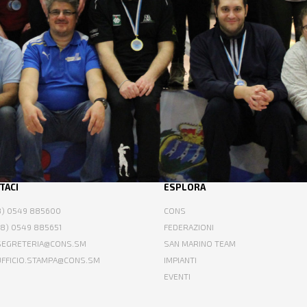
TACI
ESPLORA
78) 0549 885600
CONS
78) 0549 885651
FEDERAZIONI
 SEGRETERIA@CONS.SM
SAN MARINO TEAM
 UFFICIO.STAMPA@CONS.SM
IMPIANTI
EVENTI