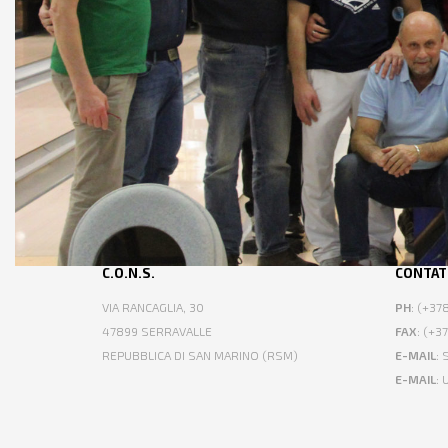
C.O.N.S.
CONTAT
VIA RANCAGLIA, 30
PH
: (+3
47899 SERRAVALLE
FAX
: (+3
REPUBBLICA DI SAN MARINO (RSM)
E-MAIL
:
E-MAIL
: