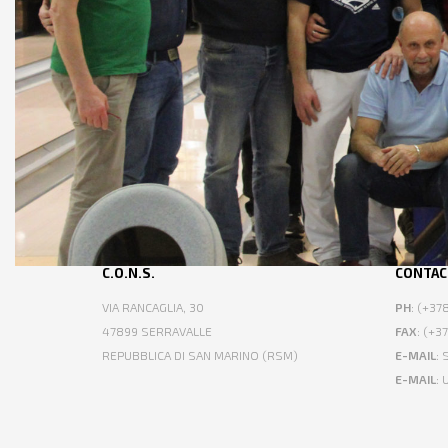
C.O.N.S.
CONTAC
VIA RANCAGLIA, 30
PH
: (+3
47899 SERRAVALLE
FAX
: (+3
REPUBBLICA DI SAN MARINO (RSM)
E-MAIL
:
E-MAIL
: