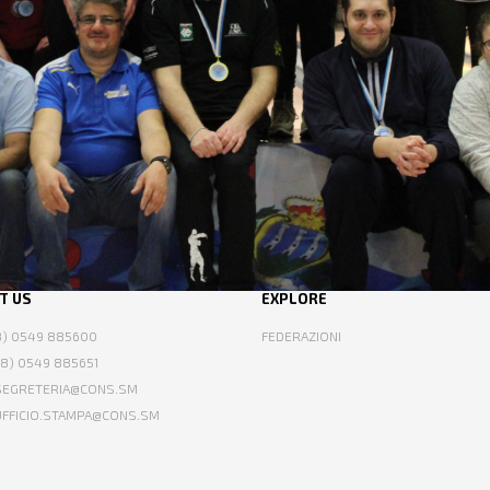
T US
EXPLORE
78) 0549 885600
FEDERAZIONI
78) 0549 885651
 SEGRETERIA@CONS.SM
 UFFICIO.STAMPA@CONS.SM