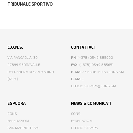
TRIBUNALE SPORTIVO
C.O.N.S.
CONTATTACI
VIA RANCAGLIA, 30
PH
: (+378) 0549 885600
47899 SERRAVALLE
FAX
: (+378) 0549 885651
REPUBBLICA DI SAN MARINO
E-MAIL
: SEGRETERIA@CONS.SM
(RSM)
E-MAIL
:
UFFICIO.STAMPA@CONS.SM
ESPLORA
NEWS & COMUNICATI
CONS
CONS
FEDERAZIONI
FEDERAZIONI
SAN MARINO TEAM
UFFICIO STAMPA