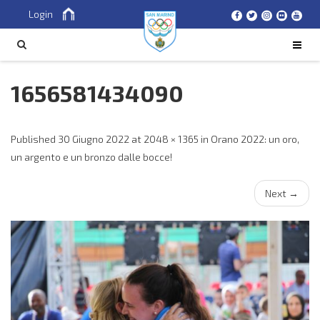
Login
Cerca
CERCA
1656581434090
Published
30 Giugno 2022
at
2048 × 1365
in
Orano 2022: un oro,
un argento e un bronzo dalle bocce!
Next
→