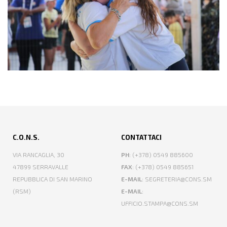
C.O.N.S.
CONTATTACI
VIA RANCAGLIA, 30
PH
: (+378) 0549 885600
47899 SERRAVALLE
FAX
: (+378) 0549 885651
REPUBBLICA DI SAN MARINO
E-MAIL
: SEGRETERIA@CONS.SM
(RSM)
E-MAIL
:
UFFICIO.STAMPA@CONS.SM